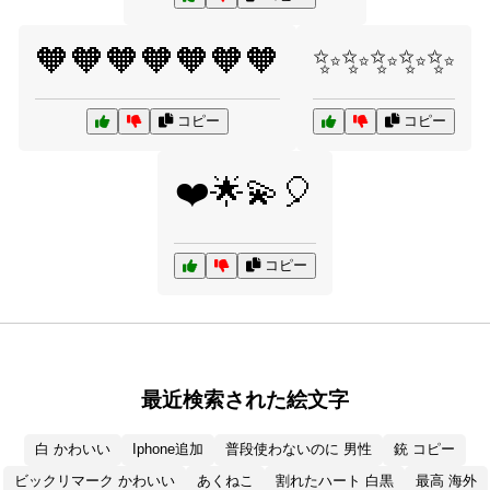
🧡🧡🧡🧡🧡🧡🧡
✨✨✨✨✨
コピー
コピー
❤️🌟💫🎈
コピー
最近検索された絵文字
白 かわいい
Iphone追加
普段使わないのに 男性
銃 コピー
ビックリマーク かわいい
あくねこ
割れたハート 白黒
最高 海外