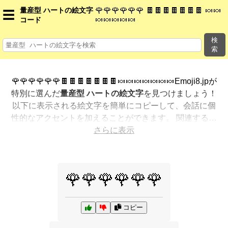
量産型 ハートの絵文字
🌹🌹🌹🌹🌹🌹 🍫🍫🍫🍫🍫🍫🍫 🍬🍬
☰
🍬🍬🍬🍬🍬
コード
検
索
🌹🌹🌹🌹🌹🌹🍫🍫🍫🍫🍫🍫🍫🍬🍬🍬🍬🍬🍬🍬Emoji8.jpが
特別に選んだ
量産型 ハートの絵文字
を見つけましょう！
以下に表示される絵文字を簡単にコピーして、会話に個
性的なアクセントを加えることができます。 関連する絵
文字を最も人気のある順に表示しました。さらに多くの
さらに表示
オプションが欲しいですか？ 他のカテゴリを探索して、
新しい方法で
量産型 ハートを絵文字で表現
する方法を見
つけましょう。
🌹🌹🌹🌹🌹🌹
コピー