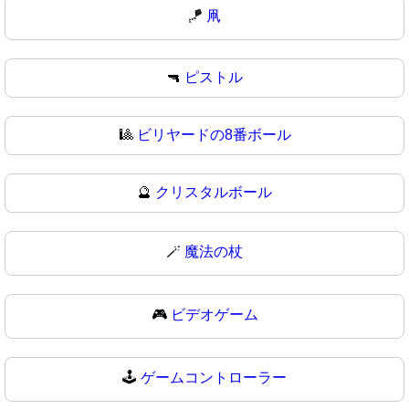
🪁
凧
🔫
ピストル
🎱
ビリヤードの8番ボール
🔮
クリスタルボール
🪄
魔法の杖
🎮
ビデオゲーム
🕹️
ゲームコントローラー