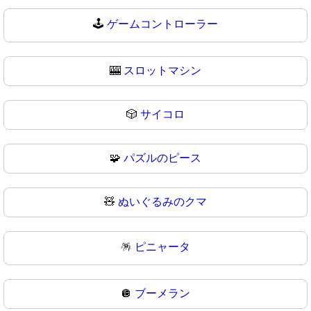
🕹
ゲームコントローラー
🎰
スロットマシン
🎲
サイコロ
🧩
パズルのピース
🧸
ぬいぐるみのクマ
🪅
ピニャータ
🪩
ブーメラン