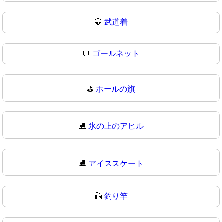
🥋
武道着
🥅
ゴールネット
⛳
ホールの旗
⛸️
氷の上のアヒル
⛸
アイススケート
🎣
釣り竿