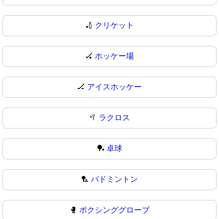
🏏
クリケット
🏑
ホッケー場
🏒
アイスホッケー
🥍
ラクロス
🏓
卓球
🏸
バドミントン
🥊
ボクシンググローブ