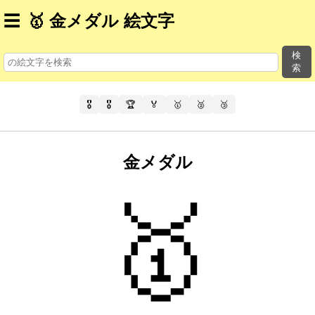
☰
🥇 金メダル 絵文字
検
索
🎖️
🎖
🏆
🏅
🥇
🥈
🥉
金メダル
🥇