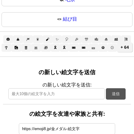
🪢
結び目
🎃
🎄
🎆
🎇
🧨
✨
🎈
🎉
🎊
🎋
🎍
🎎
🎏
+ 64
🎐
🎑
🧧
🎀
🎁
🎗️
🎗
🎟️
🎟
🎫
⚽
⚾
の新しい絵文字を送信
の新しい絵文字を送信:
送信
の絵文字を友達や家族と共有: