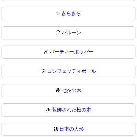
✨
きらきら
🎈
バルーン
🎉
パーティーポッパー
🎊
コンフェッティボール
🎋
七夕の木
🎍
装飾された松の木
🎎
日本の人形