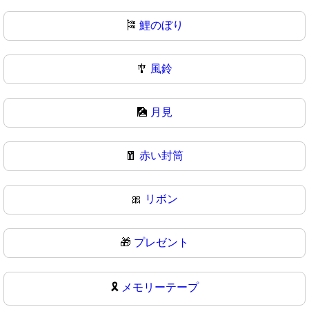
🎏
鯉のぼり
🎐
風鈴
🎑
月見
🧧
赤い封筒
🎀
リボン
🎁
プレゼント
🎗️
メモリーテープ