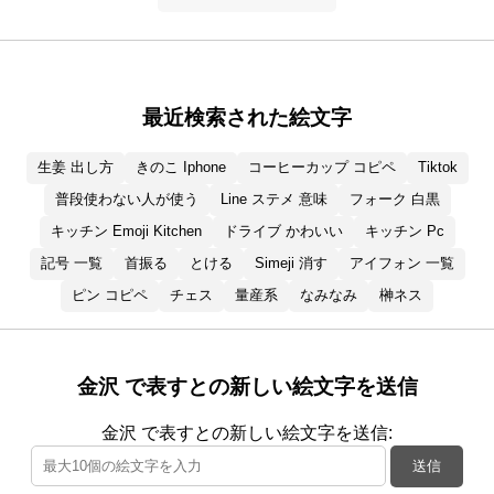
最近検索された絵文字
生姜 出し方
きのこ Iphone
コーヒーカップ コピペ
Tiktok
普段使わない人が使う
Line ステメ 意味
フォーク 白黒
キッチン Emoji Kitchen
ドライブ かわいい
キッチン Pc
記号 一覧
首振る
とける
Simeji 消す
アイフォン 一覧
ピン コピペ
チェス
量産系
なみなみ
榊ネス
金沢 で表すとの新しい絵文字を送信
金沢 で表すとの新しい絵文字を送信:
送信