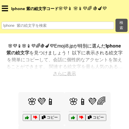
☰
🌸💜📱 🌸📱💜🌈 🍇🍆💜
Iphone 紫の絵文字コード
検
索
🌸💜📱🌸📱💜🌈🍇🍆💜Emoji8.jpが特別に選んだ
Iphone
紫の絵文字
を見つけましょう！ 以下に表示される絵文字
を簡単にコピーして、会話に個性的なアクセントを加え
ることができます。 関連する絵文字を最も人気のある順
に表示しました。さらに多くのオプションが欲しいです
さらに表示
か？ 他のカテゴリを探索して、新しい方法で
Iphone 紫
を絵文字で表現
する方法を見つけましょう。
🌸💜📱
🌸📱💜🌈
コピー
コピー