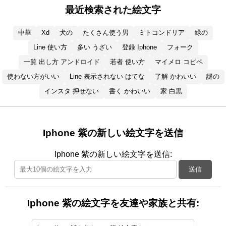
最近検索された絵文字
中華
Xd
犬の
たくさん使う男
ミトコンドリア
緑の
Line 使い方
多い うざい
登録 Iphone
フォーク
一覧 出し方 アンドロイド
若者 使い方
マイメロ コピペ
使わない方がいい
Line 表示されない はてな
了解 かわいい
謎の
インスタ 押せない
書く かわいい
家 白黒
Iphone 紫の新しい絵文字を送信
Iphone 紫の新しい絵文字を送信:
送信
Iphone 紫の絵文字を友達や家族と共有: