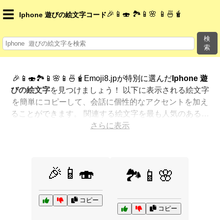
☰
🎉📱🍣 🏞️📱🌸 📱🍜🧋
Iphone 遊びの絵文字コード
検
索
🎉📱🍣🏞️📱🌸📱🍜🧋Emoji8.jpが特別に選んだ
Iphone 遊
びの絵文字
を見つけましょう！ 以下に表示される絵文字
を簡単にコピーして、会話に個性的なアクセントを加え
ることができます。 関連する絵文字を最も人気のある順
に表示しました。さらに多くのオプションが欲しいです
さらに表示
か？ 他のカテゴリを探索して、新しい方法で
Iphone 遊
びを絵文字で表現
する方法を見つけましょう。
🎉📱🍣
🏞️📱🌸
コピー
コピー