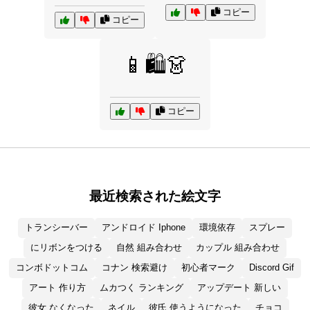
コピー
コピー
📱🛍️👗
コピー
最近検索された絵文字
トランシーバー
アンドロイド Iphone
環境依存
スプレー
にリボンをつける
自然 組み合わせ
カップル 組み合わせ
コンボドットコム
コナン 検索避け
初心者マーク
Discord Gif
アート 作り方
ムカつく ランキング
アップデート 新しい
彼女 なくなった
ネイル
彼氏 使うようになった
チョコ