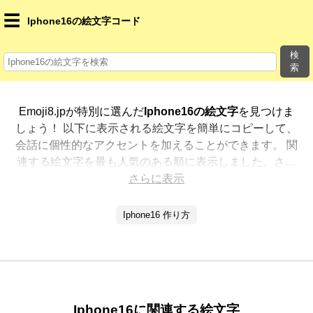
☰
Iphone16の絵文字コード
検
索
Emoji8.jpが特別に選んだ
Iphone16の絵文字
を見つけま
しょう！ 以下に表示される絵文字を簡単にコピーして、
会話に個性的なアクセントを加えることができます。 関
連する絵文字を最も人気のある順に表示しました。さら
に多くのオプションが欲しいですか？ 他のカテゴリを探
さらに表示
索して、新しい方法で
Iphone16を絵文字で表現
する方
法を見つけましょう。
Iphone16 作り方
Iphone16に関連する絵文字