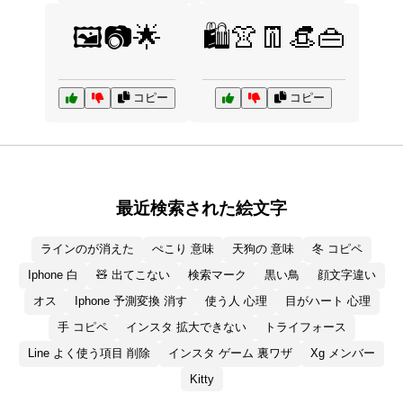
🖼️📷🌟
🛍️👚👖👒👜
コピー
コピー
最近検索された絵文字
ラインのが消えた
ぺこり 意味
天狗の 意味
冬 コピペ
Iphone 白
🧸 出てこない
検索マーク
黒い鳥
顔文字違い
オス
Iphone 予測変換 消す
使う人 心理
目がハート 心理
手 コピペ
インスタ 拡大できない
トライフォース
Line よく使う項目 削除
インスタ ゲーム 裏ワザ
Xg メンバー
Kitty