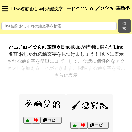
☰
🎉🍰🎈🎀 🖌️🎨👗👠 🖼️📷🌟
Line名前 おしゃれの絵文字コード
検
索
🎉🍰🎈🎀🖌️🎨👗👠🖼️📷🌟Emoji8.jpが特別に選んだ
Line
名前 おしゃれの絵文字
を見つけましょう！ 以下に表示
される絵文字を簡単にコピーして、会話に個性的なアク
セントを加えることができます。 関連する絵文字を最も
人気のある順に表示しました。さらに多くのオプション
さらに表示
が欲しいですか？ 他のカテゴリを探索して、新しい方法
で
Line名前 おしゃれを絵文字で表現
する方法を見つけ
ましょう。
🎉🍰🎈🎀
🖌️🎨👗👠
コピー
コピー