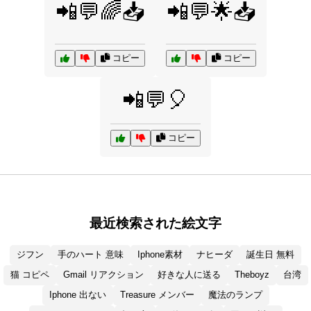
📲💬🌈📥
📲💬🌟📥
コピー
コピー
📲💬🎈
コピー
最近検索された絵文字
ジフン
手のハート 意味
Iphone素材
ナヒーダ
誕生日 無料
猫 コピペ
Gmail リアクション
好きな人に送る
Theboyz
台湾
Iphone 出ない
Treasure メンバー
魔法のランプ