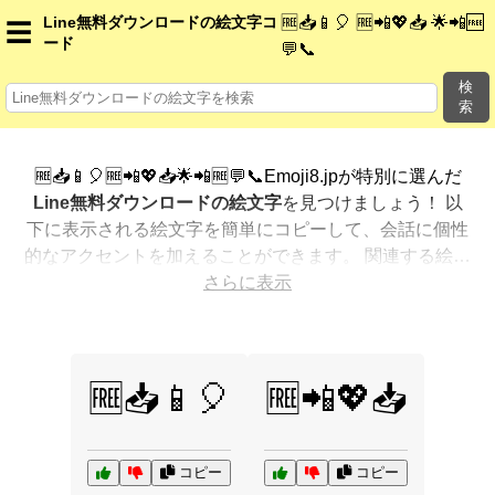
🆓📥📱🎈 🆓📲💖📥 🌟📲🆓
Line無料ダウンロードの絵文字コ
☰
ード
💬📞
検
索
🆓📥📱🎈🆓📲💖📥🌟📲🆓💬📞Emoji8.jpが特別に選んだ
Line無料ダウンロードの絵文字
を見つけましょう！ 以
下に表示される絵文字を簡単にコピーして、会話に個性
的なアクセントを加えることができます。 関連する絵文
字を最も人気のある順に表示しました。さらに多くのオ
さらに表示
プションが欲しいですか？ 他のカテゴリを探索して、新
しい方法で
Line無料ダウンロードを絵文字で表現
する方
法を見つけましょう。
🆓📥📱🎈
🆓📲💖📥
コピー
コピー