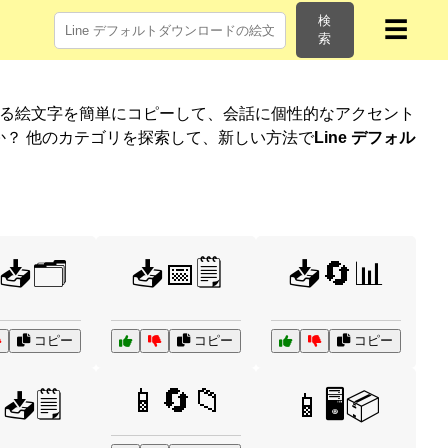
検
☰
索
れる絵文字を簡単にコピーして、会話に個性的なアクセント
？ 他のカテゴリを探索して、新しい方法で
Line デフォル
📥🗂️
📥📅🗒️
📥🔄📊
コピー
コピー
コピー
📱🔄📁
📥🗒️
📱🖥️📦