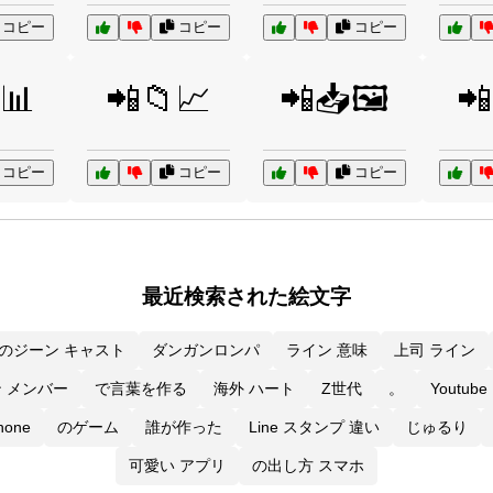
コピー
コピー
コピー
📊
📲📁📈
📲📥🖼️
📲
コピー
コピー
コピー
最近検索された絵文字
のジーン キャスト
ダンガンロンパ
ライン 意味
上司 ライン
 メンバー
で言葉を作る
海外 ハート
Z世代
。
Youtub
one
のゲーム
誰が作った
Line スタンプ 違い
じゅるり
可愛い アプリ
の出し方 スマホ