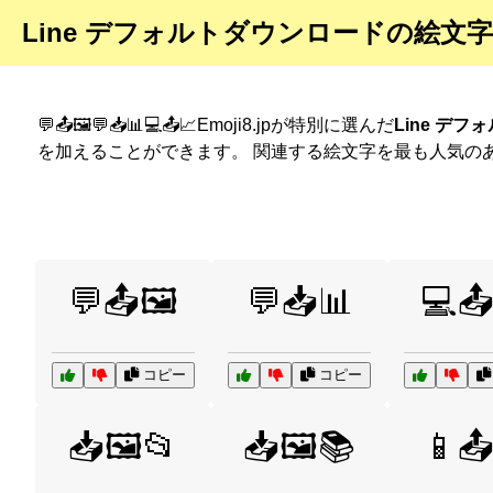
Line デフォルトダウンロードの絵文
💬📤🖼️💬📥📊💻📤📈Emoji8.jpが特別に選んだ
Line デ
を加えることができます。 関連する絵文字を最も人気の
💬📤🖼️
💬📥📊
💻
コピー
コピー
📥🖼️📂
📥🖼️📚
📱