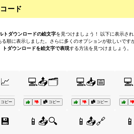
字コード
フォルトダウンロードの絵文字
を見つけましょう！ 以下に表示さ
ある順に表示しました。さらに多くのオプションが欲しいですか
トダウンロードを絵文字で表現
する方法を見つけましょう。
📈
💻📤🗂️
💻📥📅
💻
コピー
コピー
コピー
💾
📱📤🔍
📱📤🔗
📱