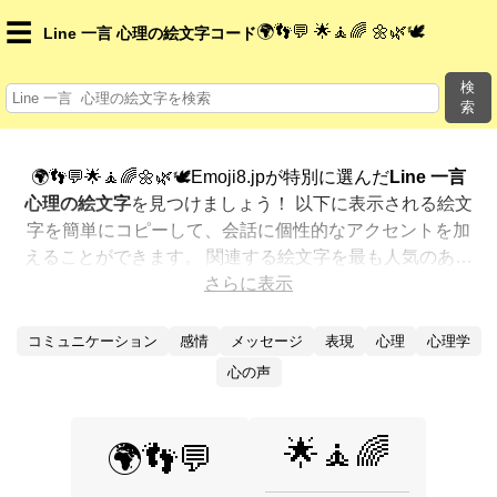
☰
🌍👣💬 🌟🧘🌈 🌼🌿🕊️
Line 一言 心理の絵文字コード
検
索
🌍👣💬🌟🧘🌈🌼🌿🕊️Emoji8.jpが特別に選んだ
Line 一言
心理の絵文字
を見つけましょう！ 以下に表示される絵文
字を簡単にコピーして、会話に個性的なアクセントを加
えることができます。 関連する絵文字を最も人気のある
順に表示しました。さらに多くのオプションが欲しいで
さらに表示
すか？ 他のカテゴリを探索して、新しい方法で
Line 一
言 心理を絵文字で表現
する方法を見つけましょう。
コミュニケーション
感情
メッセージ
表現
心理
心理学
心の声
🌟🧘🌈
🌍👣💬