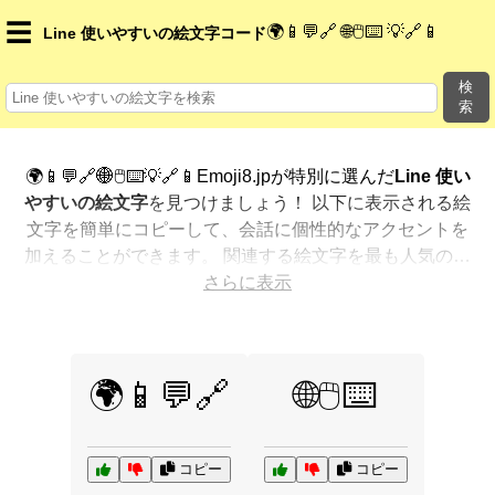
☰
🌍📱💬🔗 🌐🖱️⌨️ 💡🔗📱
Line 使いやすいの絵文字コード
検
索
🌍📱💬🔗🌐🖱️⌨️💡🔗📱Emoji8.jpが特別に選んだ
Line 使い
やすいの絵文字
を見つけましょう！ 以下に表示される絵
文字を簡単にコピーして、会話に個性的なアクセントを
加えることができます。 関連する絵文字を最も人気のあ
る順に表示しました。さらに多くのオプションが欲しい
さらに表示
ですか？ 他のカテゴリを探索して、新しい方法で
Line
使いやすいを絵文字で表現
する方法を見つけましょう。
🌍📱💬🔗
🌐🖱️⌨️
コピー
コピー