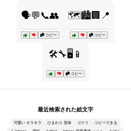
🗣️💬📞👥
🗺️🏙️🏢📍
コピー
コピー
🛠️🔧🖥️📱
コピー
最近検索された絵文字
可愛い キラキラ
ひまわり 意味
ゴクリ
コピペできる