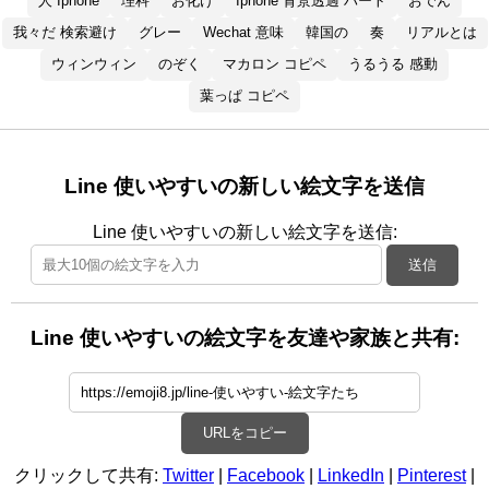
人 Iphone
理科
お化け
Iphone 背景透過 ハート
おでん
我々だ 検索避け
グレー
Wechat 意味
韓国の
奏
リアルとは
ウィンウィン
のぞく
マカロン コピペ
うるうる 感動
葉っぱ コピペ
Line 使いやすいの新しい絵文字を送信
Line 使いやすいの新しい絵文字を送信:
送信
Line 使いやすいの絵文字を友達や家族と共有:
URLをコピー
クリックして共有:
Twitter
|
Facebook
|
LinkedIn
|
Pinterest
|