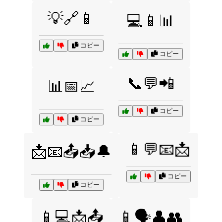
💡🔗📱
💻📱📊
コピー
コピー
📞💬📲
📊📅📈
コピー
コピー
📱💬📧📩
📩📧📤📥🔔
コピー
コピー
📱💻📩📤
📱🗣️👤👥