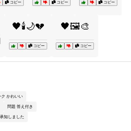
コピー
コピー
コピー
🖤🕯️🌙💔
🖤🖼️🎨
コピー
コピー
ク かわいい
ス
問題 答え付き
材 承知しました