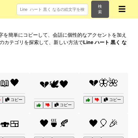
検
☰
索
文字を簡単にコピーして、会話に個性的なアクセントを加え
他のカテゴリを探索して、新しい方法で
Line ハート 黒く な
📖🖤
💔🦋🌺
💔🕊️🖤
コピー
コピー
コピー
🍣🍱
🖤🍵🍂
🖤🎈🎉