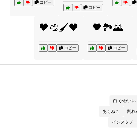
コピー
コピー
🖤🎨🖌️🖤
🖤🏞️🌄
コピー
コピー
白 かわいい
あくねこ
割れ
インスタノ