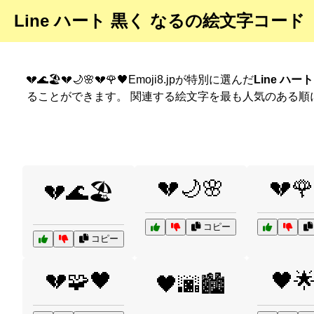
Line ハート 黒く なるの絵文字コード
💔🌊🏖️💔🌙🌸💔🌹🖤Emoji8.jpが特別に選んだ
Line ハー
ることができます。 関連する絵文字を最も人気のある順
💔🌙🌸
💔🌹
💔🌊🏖️
コピー
コピー
💔🧩🖤
🖤
🖤🌆🏙️