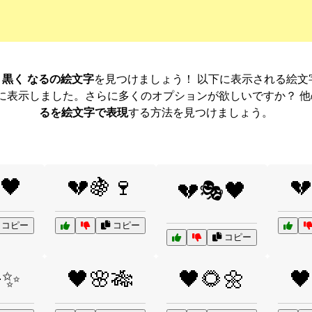
ト 黒く なるの絵文字
を見つけましょう！ 以下に表示される絵
に表示しました。さらに多くのオプションが欲しいですか？ 
るを絵文字で表現
する方法を見つけましょう。
🖤
💔🍇🍷
💔
💔🎭🖤
コピー
コピー
コピー
✨
🖤🌸🎋
🖤🌻🌼
🖤