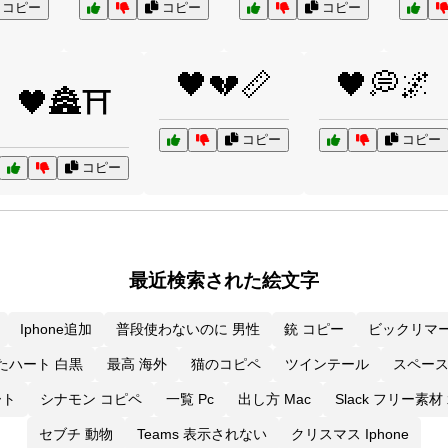
コピー
コピー
コピー
🖤💔📏
🖤💭🌌
🖤🏯⛩️
コピー
コピー
コピー
最近検索された絵文字
Iphone追加
普段使わないのに 男性
銃 コピー
ビックリマー
たハート 白黒
最高 海外
猫のコピペ
ツインテール
スペー
ート
シナモン コピペ
一覧 Pc
出し方 Mac
Slack フリー素
セブチ 動物
Teams 表示されない
クリスマス Iphone