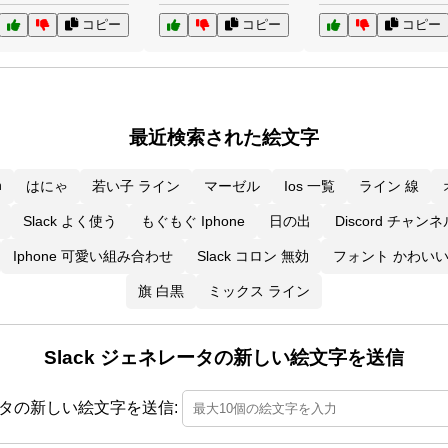
コピー
コピー
コピー
最近検索された絵文字
h
はにゃ
若い子 ライン
マーゼル
Ios 一覧
ライン 線
Slack よく使う
もぐもぐ Iphone
日の出
Discord チャン
Iphone 可愛い組み合わせ
Slack コロン 無効
フォント かわい
旗 白黒
ミックス ライン
Slack ジェネレータの新しい絵文字を送信
レータの新しい絵文字を送信: