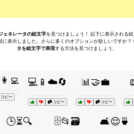
k ジェネレータの絵文字
を見つけましょう！ 以下に表示される
順に表示しました。さらに多くのオプションが欲しいですか？
タを絵文字で表現
する方法を見つけましょう。
👩‍💻
💻📱☁️🔄
📊🤝💼

コピー
コピー
コピー
🕒⏳🔍
🗄️📂🗃️
🛋️😌🍵