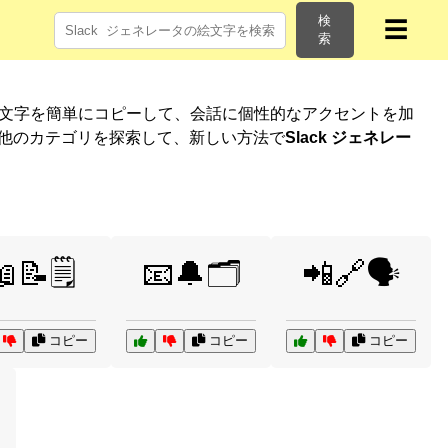
検
☰
索
絵文字を簡単にコピーして、会話に個性的なアクセントを加
 他のカテゴリを探索して、新しい方法で
Slack ジェネレー
📝🗒️
📧🔔🗂️
📲🔗🗣️
コピー
コピー
コピー