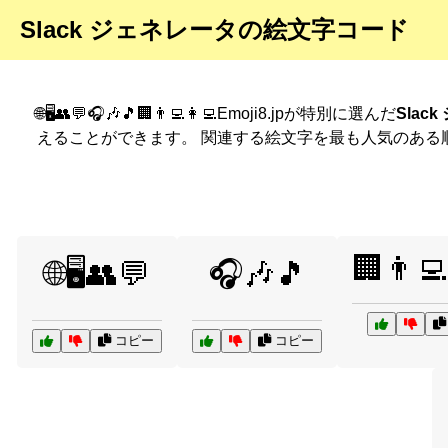
Slack ジェネレータの絵文字コード
🌐🖥️👥💬🎧🎶🎵🏢👨‍💻👩‍💻Emoji8.jpが特別に選んだ
Slac
えることができます。 関連する絵文字を最も人気のある
🏢👨‍💻
🌐🖥️👥💬
🎧🎶🎵
コピー
コピー