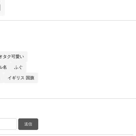
オタク可愛い
ネル名
ふぐ
い
イギリス 国旗
送信