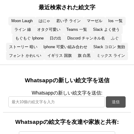
最近検索された絵文字
Moon Laugh
はにゃ
若い子 ライン
マーゼル
Ios 一覧
ライン 線
オタク可愛い
Teams 一覧
Slack よく使う
もぐもぐ Iphone
日の出
Discord チャンネル名
ふぐ
ストーリー 暗い
Iphone 可愛い組み合わせ
Slack コロン 無効
フォント かわいい
イギリス 国旗
旗 白黒
ミックス ライン
Whatsappの新しい絵文字を送信
Whatsappの新しい絵文字を送信:
送信
Whatsappの絵文字を友達や家族と共有: