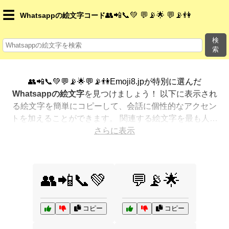
☰
👥📲📞💚 💬📡🌟 💬📡👫
Whatsappの絵文字コード
検
索
👥📲📞💚💬📡🌟💬📡👫Emoji8.jpが特別に選んだ
Whatsappの絵文字
を見つけましょう！ 以下に表示され
る絵文字を簡単にコピーして、会話に個性的なアクセン
トを加えることができます。 関連する絵文字を最も人気
のある順に表示しました。さらに多くのオプションが欲
さらに表示
しいですか？ 他のカテゴリを探索して、新しい方法で
Whatsappを絵文字で表現
する方法を見つけましょう。
👥📲📞💚
💬📡🌟
コピー
コピー