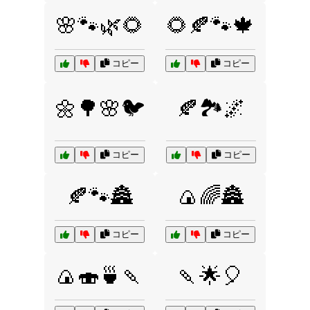
🌸🐾🌿🌻
🌻🍂🐾🍁
コピー
コピー
🌼🌳🌸🐦
🍂🏞️🌌
コピー
コピー
🍂🐾🏯
🍙🌈🏯
コピー
コピー
🍙🍣🍵🍡
🍡🌟🎈