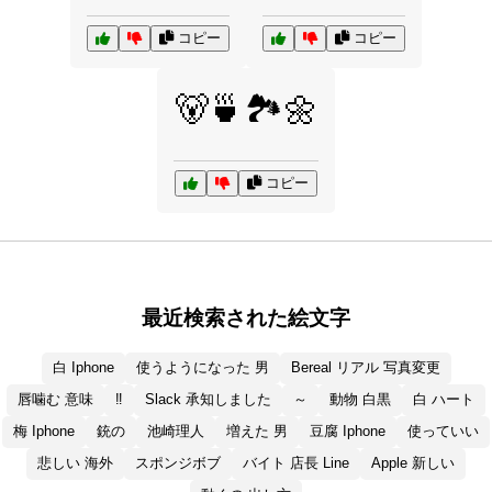
コピー
コピー
🐻🍵🏞️🌼
コピー
最近検索された絵文字
白 Iphone
使うようになった 男
Bereal リアル 写真変更
唇噛む 意味
‼️
Slack 承知しました
～
動物 白黒
白 ハート
梅 Iphone
銃の
池崎理人
増えた 男
豆腐 Iphone
使っていい
悲しい 海外
スポンジボブ
バイト 店長 Line
Apple 新しい