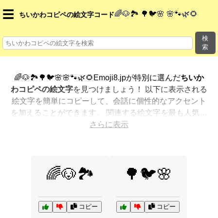
☰
🌈🐶🏞️ 🌳🐦🌸 🌸🐾🌿🌻
ちいかわコピペの絵文字コード
検
索
🌈🐶🏞️🌳🐦🌸🌸🐾🌿🌻Emoji8.jpが特別に選んだ
ちいか
わコピペの絵文字
を見つけましょう！ 以下に表示される
絵文字を簡単にコピーして、会話に個性的なアクセント
を加えることができます。 関連する絵文字を最も人気の
ある順に表示しました。さらに多くのオプションが欲し
さらに表示
いですか？ 他のカテゴリを探索して、新しい方法で
ちい
かわコピペを絵文字で表現
する方法を見つけましょう。
🌈🐶🏞️
🌳🐦🌸
コピー
コピー