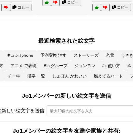
コピー
コピー
コピー
最近検索された絵文字
キュン Iphone
予測変換 消す
ストーリーズ
充電
うさぎ
⚠
方
アニメ で表現
Bts グループ
ジョンヨン
Jk 使い方
メ
チー牛
漢字 一覧
しょぼん かわいい
燃えてるハート
フ
Jo1メンバーの新しい絵文字を送信
の新しい絵文字を送信:
Jo1メンバーの絵文字を友達や家族と共有: