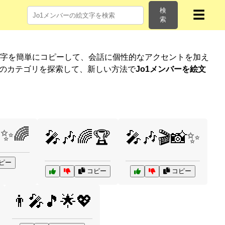
検
☰
索
文字を簡単にコピーして、会話に個性的なアクセントを加え
他のカテゴリを探索して、新しい方法で
Jo1メンバーを絵文
✨🌈
🎤🎶🌈🏆
🎤🎶🎬📸✨
ピー
コピー
コピー
👨‍🎤🎵🌟💖