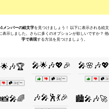
o1メンバーの絵文字
を見つけましょう！ 以下に表示される絵
に表示しました。さらに多くのオプションが欲しいですか？ 
字で表現
する方法を見つけましょう。
🎤🌟🎶💖🎉
🎤🌸🎶
🌟🎶🏆
コピー
コ
コピー
🎶🎤🕺💃🎉
📸🎤🌈
🏙️🎤🎶🚀