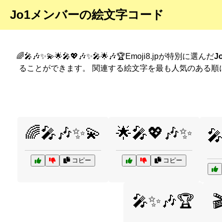
Jo1メンバーの絵文字コード
🌈🎤🎶✨💫🌟🎤💖🎶✨🎤🌟🎶🏆Emoji8.jpが特別に選んだ
J
ることができます。 関連する絵文字を最も人気のある順
🌈🎤🎶✨💫
🌟🎤💖🎶✨

コピー
コピー
🎤✨🎶🏆
