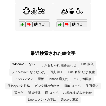
💮🌼🌺
🧊🍵🍶
コピー
コピー
最近検索された絵文字
Windows 出ない
Line 購入
𓂃 𓈒𓏸 おしゃれ 組み合わせ
ラインのが出なくなった
写真 加工
Line 名前 だけ 夜職
アンパンマン
看板
Iphone 増えた
アメリカ国旗
使わない女 性格
ピンク組み合わせ
指輪 コピペ
月 可愛い
我々だ
猫 &特殊
雨 コピペ
お疲れ様 組み合わせ
Line コメントの下に
Discord 追加