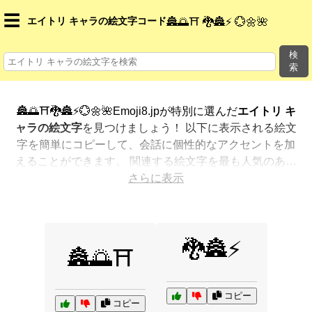
☰
エイトリ キャラの絵文字コード
🏯🌅⛩️ 🐉🏯⚡ 💮🌼🌺
検
索
🏯🌅⛩️🐉🏯⚡💮🌼🌺Emoji8.jpが特別に選んだ
エイトリ キ
ャラの絵文字
を見つけましょう！ 以下に表示される絵文
字を簡単にコピーして、会話に個性的なアクセントを加
えることができます。 関連する絵文字を最も人気のある
順に表示しました。さらに多くのオプションが欲しいで
さらに表示
すか？ 他のカテゴリを探索して、新しい方法で
エイトリ
キャラを絵文字で表現
する方法を見つけましょう。
🐉🏯⚡
🏯🌅⛩️
コピー
コピー