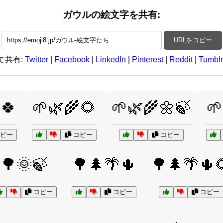
ガウルの絵文字を共有:
URLをコピー
て共有:
Twitter
|
Facebook
|
LinkedIn
|
Pinterest
|
Reddit
|
Tumblr
🍀
🌱🌿🌾🌻
🌱🌿🌾🌼🍃
🌱
ピー
コピー
コピー
🌳🌞🍃
🌳🌲🌴🌵
🌳🌲🌴🌵
コピー
コピー
コピー