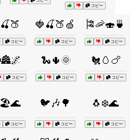
コピー
コピー
🍒🍑
🍓🍒🍑🍏
🎏🦐🍣🍵
コピー
コピー
コピー
🏯🌌
🐍🌵🌞
🐔🥚🍗
コピー
コピー
コピー
🏖️🌊
🐦🎶🌳
🐧❄️🌊
コピー
コピー
コピー