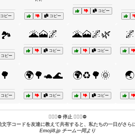
コピー
コピー
コピー
🌋🗻🌌
🌋🗻🌌🌿
🌌
🏞️
コピー
コピー
コピー
🌳
🌍🌳🐢🌊
🌍♻️🌳🌞
🌏
コピー
コピー
コピー
✋🏻🛑⛔️ 停止 ✋🏻🛑⛔️
絵文字コードを友達に教えて共有すると、私たちの一日がさらに良
Emoji8.jp チーム一同より