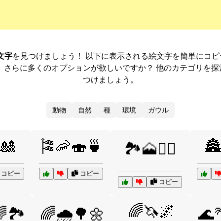
文字
を見つけましょう！ 以下に表示される絵文字を簡単にコ
。さらに多くのオプションが欲しいですか？ 他のカテゴリを探
つけましょう。
動物
自然
種
環境
ガウル
🎎
🎏🦐🍣🍵
🏯
🏞️🗻🚶‍♂️
コピー
コピー
コピー
🌈🦄🌌
🌈🏞️
🌈🌧️🌳🌼
🌊