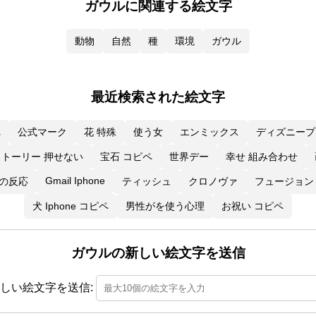
ガウルに関連する絵文字
動物
自然
種
環境
ガウル
最近検索された絵文字
れ
公式マーク
花 特殊
使う女
エンミックス
ディズニープ
ストーリー 押せない
宝石 コピペ
世界デー
幸せ 組み合わせ
Gmail Iphone
外の反応
ティッシュ
クロノヴァ
フュージョン
犬 Iphone コピペ
男性がを使う心理
お祝い コピペ
ガウルの新しい絵文字を送信
しい絵文字を送信: