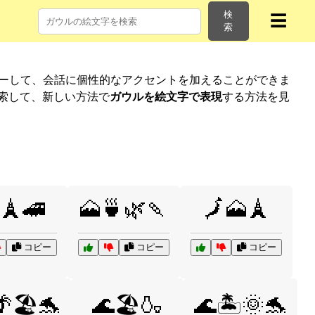
検
☰
索
ピーして、会話に個性的なアクセントを加えることができま
索して、新しい方法で
ガウルを絵文字で表現
する方法を見
🗼🚄
🗻🍵🌿🍡
🗾🗻🗼
コピー
コピー
コピー
🏖️🐬
🌊🏖️🍶
🌊🏝️🌞🐬