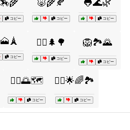
🏇🌾
🐷🌾🍂
🐸🌊🌿
コピー
コピー
コピー
🗻🗼
🚴‍♀️🌲🌳
🦁🏞️🌄
コピー
コピー
コピー
🧘‍♀️🌅🗺️
🧚‍♂️🌟🌈🏞️
コピー
コピー