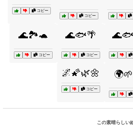
コピー
コピー
🌊🏞️🐢
🌊🐟🌴
🌊🐟
コピー
コピー
🌌🌠🌿🌼
🌍🌱
コピー
この素晴らしい