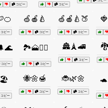
コピー
コピー
コピー
🍊
🍏🍎🍐
🍏🍎🍐🍑
🍓
コピー
コピー
コピー
🏯🗼🚄

🌲🌊
🏞️🗻🚶‍♂️
コピー
コピー
コピー
🐝🌼🍯
🐞🌿🌼
🏖️
🐢
コピー
コピー
コピー