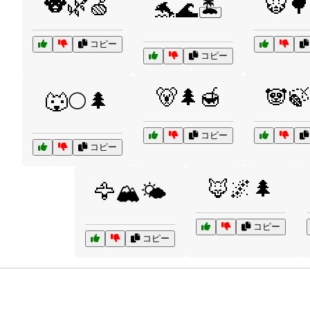
🐨🌿🍏
🐯🌳
🐬🌊🏝️
コピー
コピー
🐻🌲🍯
🐼🍃
🐺🌕🌲
コピー
コピー
🦊🌌🌲
🦅🏔️🌤️
コピー
コピー