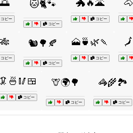
🌅
🐲🔥🌋
🐴
🐱🐈🐾
コピー
コピー
コピー
🎋
🗻🍵🌿🍡
🗾
🐿️🌳🍂
コピー
コピー
コピー
🦑🍜🥢🍱
🦒🌍🌳
🦓🌾🏞️
コピー
コピー
コピー