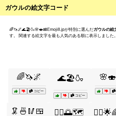
ガウルの絵文字コード
🌈🦄🌌🌊🏖️🍶🌸🍣🎎Emoji8.jpが特別に選んだ
ガウルの絵
す。 関連する絵文字を最も人気のある順に表示しました
🌈🦄🌌
🌸🍣
🌊🏖️🍶
コピー
コピー
🦑🍜🥢🍱
🧘‍♀️🌅🗺️
🧚‍♂️🌟