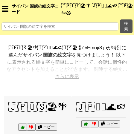
🇯🇵🇺🇸🏖️🌴 🇯🇵🏄‍♂️🌊🍉 🇯🇵🏖️
サイパン 国旗の絵文字コ
☰
ード
🌞🐚
検
索
🇯🇵🇺🇸🏖️🌴🇯🇵🏄‍♂️🌊🍉🇯🇵🏖️🌞🐚Emoji8.jpが特別に
選んだ
サイパン 国旗の絵文字
を見つけましょう！ 以下
に表示される絵文字を簡単にコピーして、会話に個性的
なアクセントを加えることができます。 関連する絵文字
を最も人気のある順に表示しました。さらに多くのオプ
さらに表示
ションが欲しいですか？ 他のカテゴリを探索して、新し
い方法で
サイパン 国旗を絵文字で表現
する方法を見つけ
ましょう。
🇯🇵🇺🇸🏖️🌴
🇯🇵🏄‍♂️🌊🍉
コピー
コピー