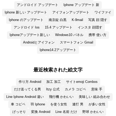
アンドロイド アップデート
Iphone アップデート 新
Iphone 新しい アップデート
アイフォンアップデート
ワイファイ
Iphone のアップデート
南京錠 白黒
K-9mail
写真 顔 隠す
アンドロイド Ios
15.4 アップデート
インスタ 顔隠す
Iphoneアップデート新しい
Windows10 パネル
携帯 使い方
Androidとアイフォン
スマートフォン Gmail
Iphone14.2アップデート
最近検索された絵文字
作り方 Android
加工 加工
サイトemoji Combos
だけ送ってくる男
Itzy 公式
カメラ コピペ
意味 手
Line Iphone Android 違い
飛行機 かわいい
美味しい 組み合わせ
車 コピペ
羽 Iphone
を使う女性
連打 男
が多い女性
げっそり
変換 Android
Line 名前 だけ
野球 かわいい