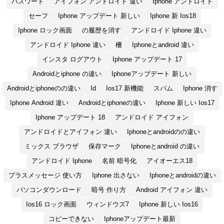
パスワード
アイフォン アンドロイド 違い
Iphone アンドロイド
セーフ
Iphone アップデート 新しい
Iphone 新 Ios18
Iphone ロック画面
の履歴を消す
アンドロイド Iphone 違い
アンドロイド Iphone 違い
柵
Iphoneとandroid 違い
インスタ ログアウト
Iphone アップデート 17
Androidとiphone の違い
Iphoneアップデート 新しい
Androidとiphoneのの違い
Id
Ios17 新機能
スパム
Iphone 消す
Iphone Android 違い
Androidとiphoneの違い
Iphone 新しい Ios17
Iphone アップデート 18
アンドロイド アイフォン
アンドロイドとアイフォン 違い
Iphoneとandroidのの違い
ミックス ブラウザ
保存マーク
Iphoneとandroid の違い
アンドロイド Iphone
名前 暗号化
アイオーエス18
プラスメッセージ 使い方
Iphone 出さない
Iphoneとandroidの違い
パソコンダウンロード
暗号 作り方
Android アイフォン 違い
Ios16 ロック画面
ウィンドウズ7
Iphone 新しい Ios16
コピーできない
Iphoneアップデート最新