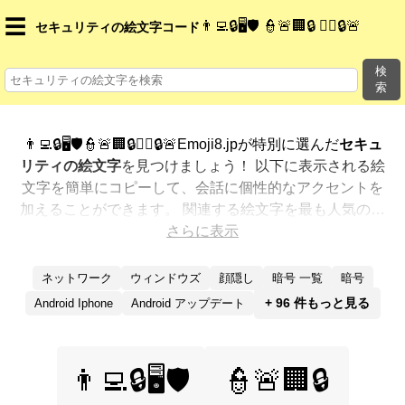
☰
👨‍💻🔒🖥️🛡️ 👮🚨🏢🔒 👮‍♂️🔒🚨
セキュリティの絵文字コード
検
索
👨‍💻🔒🖥️🛡️👮🚨🏢🔒👮‍♂️🔒🚨Emoji8.jpが特別に選んだ
セキュ
リティの絵文字
を見つけましょう！ 以下に表示される絵
文字を簡単にコピーして、会話に個性的なアクセントを
加えることができます。 関連する絵文字を最も人気のあ
る順に表示しました。さらに多くのオプションが欲しい
さらに表示
ですか？ 他のカテゴリを探索して、新しい方法で
セキュ
リティを絵文字で表現
する方法を見つけましょう。
ネットワーク
ウィンドウズ
顔隠し
暗号 一覧
暗号
+ 96 件もっと見る
Android Iphone
Android アップデート
👨‍💻🔒🖥️🛡️
👮🚨🏢🔒