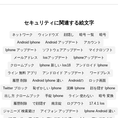
セキュリティに関連する絵文字
ネットワーク
ウィンドウズ
顔隠し
暗号 一覧
暗号
Android Iphone
Android アップデート
アカウント
Iphone アップデート
ソフトウェアアップデート
マイクロソフト
メールアドレス
Iosアップデート
Iphoneアップデート
クロームブック
Iphone 新しい Ios18
アンドロイド Iphone
ライン 無料 アプリ
アンドロイド アップデート
ワードプレス
履歴 削除
Android Iphone 違い
Androidの
ロック画面
Twitter ブロック
恥ずかしい Iphone
泥棒 Iphone
顔を隠す Iphone
出し方 クロームブック
手錠 Iphone
ライン 使わない
暗号 変換
履歴削除
で顔隠す
南京錠
ログアウト
17.4.1 Ios
ジャニーズ 検索避け
アイフォン アップデート
Iphone Android 違い