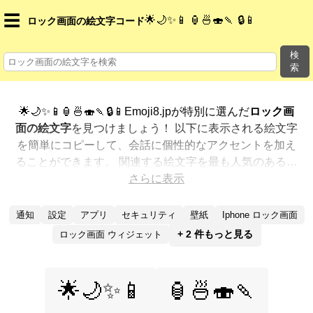
☰
🌟🌙✨📱 🏮🍜🍣🍡 🔒📱
ロック画面の絵文字コード
検
索
🌟🌙✨📱🏮🍜🍣🍡🔒📱Emoji8.jpが特別に選んだ
ロック画
面の絵文字
を見つけましょう！ 以下に表示される絵文字
を簡単にコピーして、会話に個性的なアクセントを加え
ることができます。 関連する絵文字を最も人気のある順
に表示しました。さらに多くのオプションが欲しいです
さらに表示
か？ 他のカテゴリを探索して、新しい方法で
ロック画面
を絵文字で表現
する方法を見つけましょう。
通知
設定
アプリ
セキュリティ
壁紙
Iphone ロック画面
+ 2 件もっと見る
ロック画面 ウィジェット
🌟🌙✨📱
🏮🍜🍣🍡