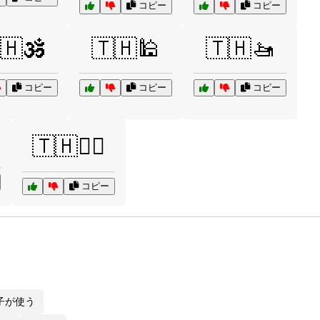
コピー
コピー
🇭🕉️
🇹🇭🕌
🇹🇭🚤
コピー
コピー
コピー
🇹🇭🧘‍♂️
コピー
子が使う