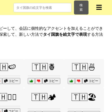
検
☰
索
コピーして、会話に個性的なアクセントを加えることができ
探索して、新しい方法で
タイ国旗を絵文字で表現
する方法
🇭🍉
🇹🇭🍍
🇹🇭🍜
コピー
コピー
コピー
🏄‍♂️
🇹🇭🏕️
🇹🇭🏖️
コピー