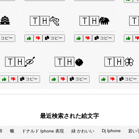
🏯
🇹🇭🐅
🇹🇭🐘
🇹
コピー
コピー
コピー
🇹🇭🛶
🇹🇭🥥
🇹🇭🦋
コピー
コピー
コピー
最近検索された絵文字
Dj Iphone
祥
蛾
ドナルド Iphone 表現
緑 かわいい
若い