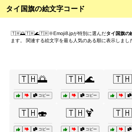
タイ国旗の絵文字コード
🇹🇭🌅🇹🇭🌊🇹🇭🌞Emoji8.jpが特別に選んだ
タイ国旗の
ます。 関連する絵文字を最も人気のある順に表示しまし
🇹🇭🌅
🇹🇭🌊
🇹🇭
コピー
コピー
🇹🇭🍣
🇹🇭🍹
🇹🇭
コピー
コピー