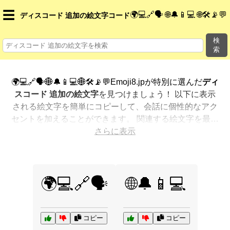
☰
🌍💻🔗🗣️ 🌐🔔📱💻 🌐🛠️📡💬
ディスコード 追加の絵文字コード
検
索
🌍💻🔗🗣️🌐🔔📱💻🌐🛠️📡💬Emoji8.jpが特別に選んだ
ディ
スコード 追加の絵文字
を見つけましょう！ 以下に表示
される絵文字を簡単にコピーして、会話に個性的なアク
セントを加えることができます。 関連する絵文字を最も
人気のある順に表示しました。さらに多くのオプション
さらに表示
が欲しいですか？ 他のカテゴリを探索して、新しい方法
で
ディスコード 追加を絵文字で表現
する方法を見つけま
しょう。
🌍💻🔗🗣️
🌐🔔📱💻
コピー
コピー