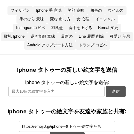
フィリピン
Iphone 手 意味
笑顔 意味
肌色の
ウイルス
手のひら 意味
変な 出し方
女 心理
イニシャル
Instagramコピペ
羽風薫
両手を上げる
Bereal 変更
敬礼 Iphone
逆さ笑顔 意味
最新の
Line 履歴 削除
可愛い 記号
Android アップデート方法
トランプ コピペ
Iphone タトゥーの新しい絵文字を送信
Iphone タトゥーの新しい絵文字を送信:
送信
Iphone タトゥーの絵文字を友達や家族と共有: