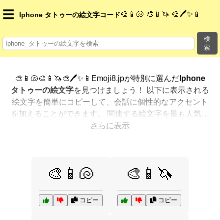
☰
🎨📱🐚 🎨📱🦄 🎨🖊️✨📱
Iphone タトゥーの絵文字コード
検
索
🎨📱🐚🎨📱🦄🎨🖊️✨📱Emoji8.jpが特別に選んだ
Iphone
タトゥーの絵文字
を見つけましょう！ 以下に表示される
絵文字を簡単にコピーして、会話に個性的なアクセント
を加えることができます。 関連する絵文字を最も人気の
ある順に表示しました。さらに多くのオプションが欲し
さらに表示
いですか？ 他のカテゴリを探索して、新しい方法で
Iphone タトゥーを絵文字で表現
する方法を見つけまし
ょう。
🎨📱🐚
🎨📱🦄
コピー
コピー