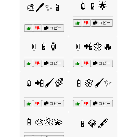
💉📱🌟
🎨🖊️✨📱
コピー
コピー
💉📱🏮
💉📲🌼🔥
コピー
コピー
💉📲🖌️🌈
📱🌸🖌️✨
コピー
コピー
📱🎨🌺💫
📱💎🖋️