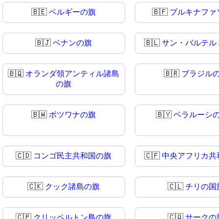
🇧🇪
ベルギーの旗
🇧🇫
ブルキナファ
🇧🇯
ベナンの旗
🇧🇱
サン・バルテル
🇧🇶
オランダ領アンティル諸島
🇧🇷
ブラジル
の旗
🇧🇼
ボツワナの旗
🇧🇾
ベラルーシ
🇨🇩
コンゴ民主共和国の旗
🇨🇫
中央アフリカ共
🇨🇰
クック諸島の旗
🇨🇱
チリの国
🇨🇵
クリッペルトン島の旗
🇨🇶
サークの