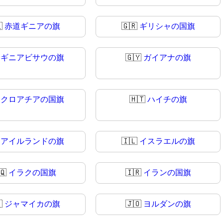

赤道ギニアの旗
🇬🇷
ギリシャの国旗

ギニアビサウの旗
🇬🇾
ガイアナの旗

クロアチアの国旗
🇭🇹
ハイチの旗

アイルランドの旗
🇮🇱
イスラエルの旗
🇶
イラクの国旗
🇮🇷
イランの国旗

ジャマイカの旗
🇯🇴
ヨルダンの旗