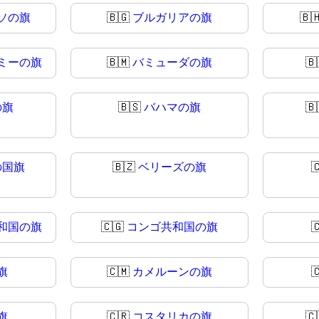
ソの旗
🇧🇬
ブルガリアの旗
🇧
ミーの旗
🇧🇲
バミューダの旗
🇧
の旗
🇧🇸
バハマの旗
🇧
の国旗
🇧🇿
ベリーズの旗

和国の旗
🇨🇬
コンゴ共和国の旗

旗
🇨🇲
カメルーンの旗

旗
🇨🇷
コスタリカの旗
🇨