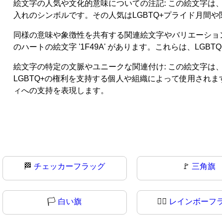
絵文字の人気や文化的意味についての注記: この絵文字は
入れのシンボルです。その人気はLGBTQ+プライド月間
同様の意味や象徴性を共有する関連絵文字やバリエーションの言及:
のハートの絵文字 '1F49A' があります。これらは、L
絵文字の特定の文脈やユニークな関連付け: この絵文字は、In
LGBTQ+の権利を支持する個人や組織によって使用され
ィへの支持を表現します。
🏁
チェッカーフラッグ
🚩
三角旗
🏳
白い旗
🏳️‍🌈
レインボーフ