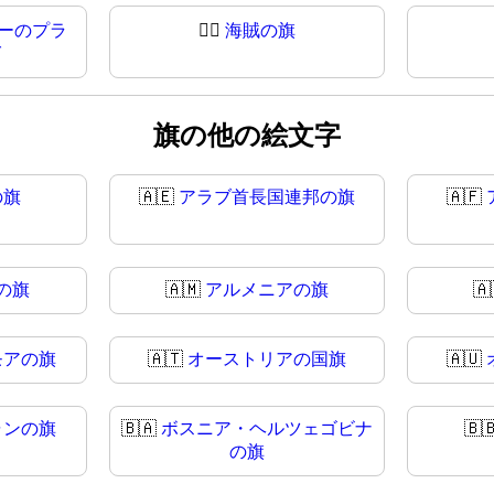
ーのプラ
🏴‍☠️
海賊の旗
グ
旗の他の絵文字
の旗
🇦🇪
アラブ首長国連邦の旗
🇦🇫
の旗
🇦🇲
アルメニアの旗
🇦
モアの旗
🇦🇹
オーストリアの国旗
🇦🇺
ャンの旗
🇧🇦
ボスニア・ヘルツェゴビナ
🇧
の旗