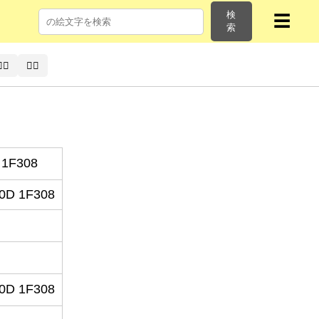
検
☰
索
‍☠️
🏴‍☠
 1F308
0D 1F308
0D 1F308