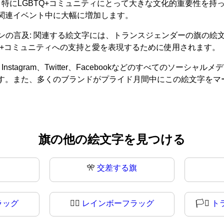
、特にLGBTQ+コミュニティにとって大きな文化的重要性を
や関連イベント中に大幅に増加します。
 関連する絵文字には、トランスジェンダーの旗の絵文字 '1F3F3 
GBTQ+コミュニティへの支持と愛を表現するために使用されます。
stagram、Twitter、Facebookなどのすべてのソー
ます。また、多くのブランドがプライド月間中にこの絵文字をマー
旗の他の絵文字を見つける
🎌
交差する旗
ラッグ
🏳‍🌈
レインボーフラッグ
🏳️‍⚧️
ト