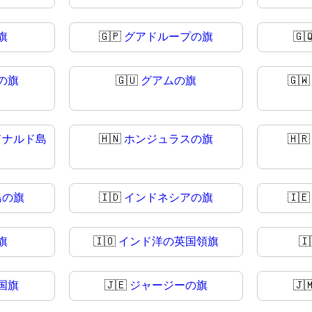
旗
🇬🇵
グアドループの旗
🇬
の旗
🇬🇺
グアムの旗
🇬
ドナルド島
🇭🇳
ホンジュラスの旗
🇭
島の旗
🇮🇩
インドネシアの旗
🇮
旗
🇮🇴
インド洋の英国領旗
🇮
国旗
🇯🇪
ジャージーの旗
🇯