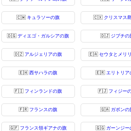
🇨🇼
キュラソーの旗
🇨🇽
クリスマス
🇩🇬
ディエゴ・ガルシアの旗
🇩🇯
ジブチの
🇩🇿
アルジェリアの旗
🇪🇦
セウタとメリ
🇪🇭
西サハラの旗
🇪🇷
エリトリア
🇫🇮
フィンランドの旗
🇫🇯
フィジー
🇫🇷
フランスの旗
🇬🇦
ガボンの
🇬🇫
フランス領ギアナの旗
🇬🇬
ガーンジー