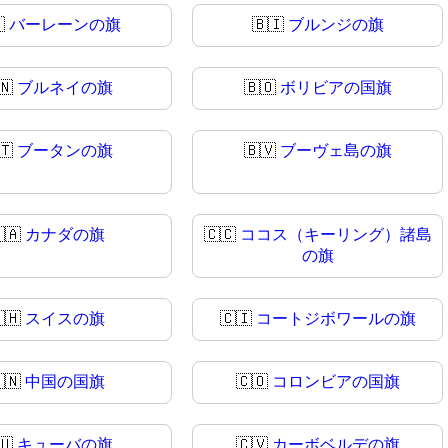

バーレーンの旗
🇧🇮
ブルンジの旗
🇳
ブルネイの旗
🇧🇴
ボリビアの国旗
🇹
ブータンの旗
🇧🇻
ブーヴェ島の旗
🇦
カナダの旗
🇨🇨
ココス（キーリング）諸島
の旗
🇭
スイスの旗
🇨🇮
コートジボワールの旗
🇳
中国の国旗
🇨🇴
コロンビアの国旗
🇺
キューバの旗
🇨🇻
カーボベルデの旗