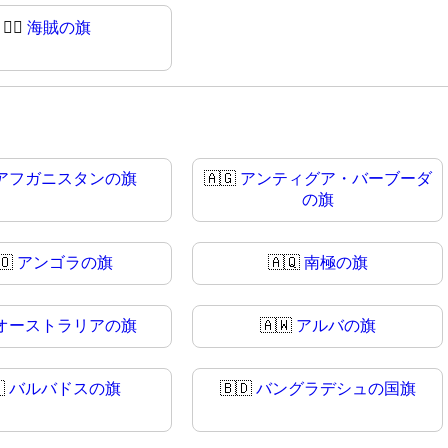
🏴‍☠
海賊の旗
アフガニスタンの旗
🇦🇬
アンティグア・バーブーダ
の旗
🇴
アンゴラの旗
🇦🇶
南極の旗
オーストラリアの旗
🇦🇼
アルバの旗

バルバドスの旗
🇧🇩
バングラデシュの国旗