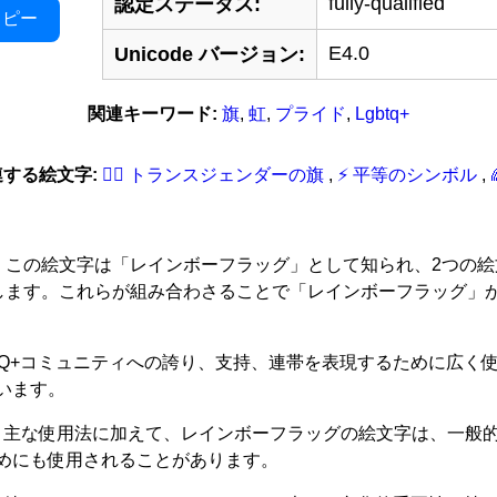
fully-qualified
認定ステータス:
コピー
E4.0
Unicode バージョン:
関連キーワード:
旗
,
虹
,
プライド
,
Lgbtq+
する絵文字:
🏳‍️‍‍‍⚧‍️ トランスジェンダーの旗
,
⚡ 平等のシンボル
,
の厳密かつ正確な解釈: この絵文字は「レインボーフラッグ」として知ら
8' は虹を表します。これらが組み合わさることで「レインボーフラッ
TQ+コミュニティへの誇り、支持、連帯を表現するために広く使
います。
: 主な使用法に加えて、レインボーフラッグの絵文字は、一般
めにも使用されることがあります。