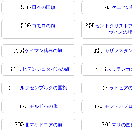
🇯🇵
日本の国旗
🇰🇪
ケニアの
🇰🇲
コモロの旗
🇰🇳
セントクリスト
ーヴィスの
🇰🇾
ケイマン諸島の旗
🇰🇿
カザフスタ
🇱🇮
リヒテンシュタインの旗
🇱🇰
スリランカ
🇱🇺
ルクセンブルクの国旗
🇱🇻
ラトビア
🇲🇩
モルドバの旗
🇲🇪
モンテネグ
🇲🇰
北マケドニアの旗
🇲🇱
マリの国