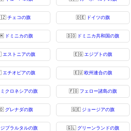
🇿
チェコの旗
🇩🇪
ドイツの旗
🇲
ドミニカの旗
🇩🇴
ドミニカ共和国の旗

エストニアの旗
🇪🇬
エジプトの旗

エチオピアの旗
🇪🇺
欧州連合の旗

ミクロネシアの旗
🇫🇴
フェロー諸島の旗
🇩
グレナダの旗
🇬🇪
ジョージアの旗

ジブラルタルの旗
🇬🇱
グリーンランドの旗