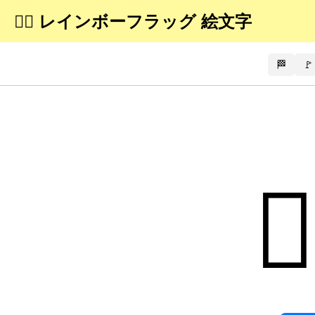
🏳️‍🌈 レインボーフラッグ 絵文字
🏁
🚩
🏳