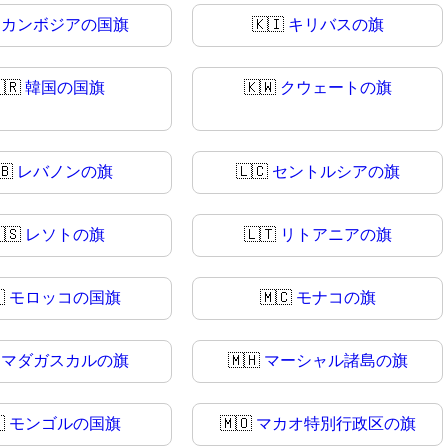

カンボジアの国旗
🇰🇮
キリバスの旗
🇷
韓国の国旗
🇰🇼
クウェートの旗
🇧
レバノンの旗
🇱🇨
セントルシアの旗
🇸
レソトの旗
🇱🇹
リトアニアの旗

モロッコの国旗
🇲🇨
モナコの旗

マダガスカルの旗
🇲🇭
マーシャル諸島の旗

モンゴルの国旗
🇲🇴
マカオ特別行政区の旗