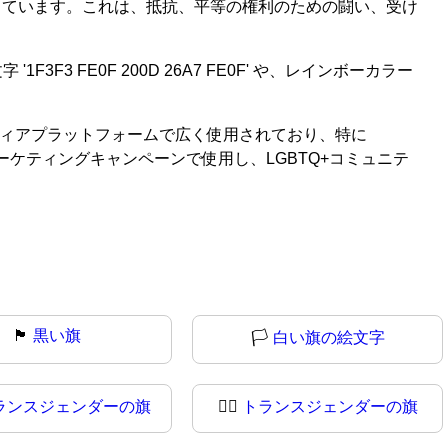
持っています。これは、抵抗、平等の権利のための闘い、受け
FE0F 200D 26A7 FE0F' や、レインボーカラー
シャルメディアプラットフォームで広く使用されており、特に
ケティングキャンペーンで使用し、LGBTQ+コミュニテ
🏴
黒い旗
🏳️
白い旗の絵文字
ランスジェンダーの旗
🏳‍⚧️
トランスジェンダーの旗