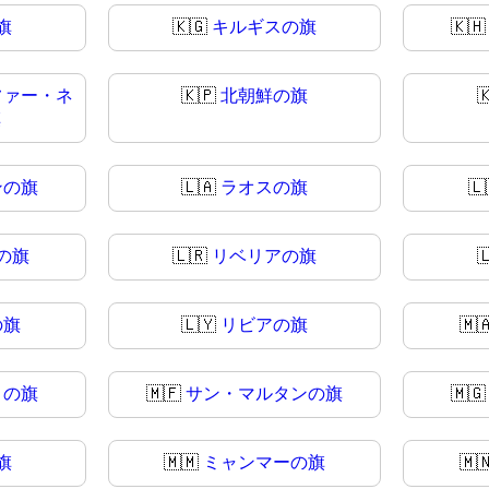
旗
🇰🇬
キルギスの旗
🇰
ファー・ネ
🇰🇵
北朝鮮の旗

旗
ンの旗
🇱🇦
ラオスの旗
🇱
の旗
🇱🇷
リベリアの旗

の旗
🇱🇾
リビアの旗
🇲
ロの旗
🇲🇫
サン・マルタンの旗
🇲
旗
🇲🇲
ミャンマーの旗
🇲