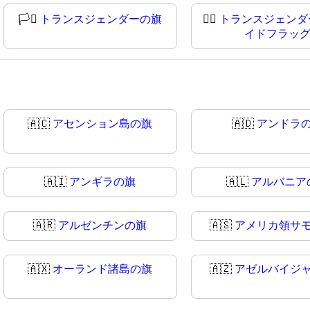
🏳️‍⚧
トランスジェンダーの旗
🏳‍⚧
トランスジェンダ
イドフラッ
🇦🇨
アセンション島の旗
🇦🇩
アンドラ
🇦🇮
アンギラの旗
🇦🇱
アルバニア
🇦🇷
アルゼンチンの旗
🇦🇸
アメリカ領サ
🇦🇽
オーランド諸島の旗
🇦🇿
アゼルバイジ