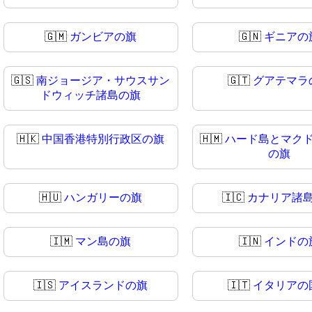
🇬🇲
ガンビアの旗
🇬🇳
ギニアの
🇬🇸
南ジョージア・サウスサン
🇬🇹
グアテマラ
ドウィッチ諸島の旗
🇭🇰
中国香港特別行政区の旗
🇭🇲
ハード島とマク
の旗
🇭🇺
ハンガリーの旗
🇮🇨
カナリア諸
🇮🇲
マン島の旗
🇮🇳
インドの
🇮🇸
アイスランドの旗
🇮🇹
イタリアの