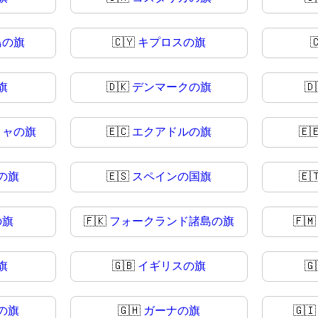
島の旗
🇨🇾
キプロスの旗

旗
🇩🇰
デンマークの旗
🇩
リャの旗
🇪🇨
エクアドルの旗
🇪
の旗
🇪🇸
スペインの国旗
🇪
の旗
🇫🇰
フォークランド諸島の旗
🇫
旗
🇬🇧
イギリスの旗
🇬
の旗
🇬🇭
ガーナの旗
🇬