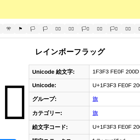
🎌
🏴
🏳️
🏳
🏳️‍🌈
🏳‍🌈
🏳️‍⚧️
🏳‍⚧️
🏳️‍⚧
🏳‍⚧

レインボーフラッグ
1F3F3 FE0F 200D
Unicode 絵文字:
️‍🌈
Unicode:
U+1F3F3 FE0F 20
グループ:
旗
カテゴリー:
旗
U+1F3F3 FE0F 20
絵文字コード: