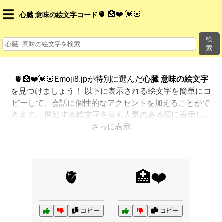
☰
🫀 🏥❤️ 💓🌸
心臓 意味の絵文字コード
検
索
🫀🏥❤️💓🌸Emoji8.jpが特別に選んだ
心臓 意味の絵文字
を見つけましょう！ 以下に表示される絵文字を簡単にコ
ピーして、会話に個性的なアクセントを加えることがで
きます。 関連する絵文字を最も人気のある順に表示しま
した。さらに多くのオプションが欲しいですか？ 他のカ
さらに表示
テゴリを探索して、新しい方法で
心臓 意味を絵文字で表
現
する方法を見つけましょう。
🫀
🏥❤️
コピー
コピー