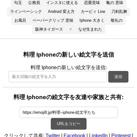
勾玉
公務員
インスタに使える
恋愛意味
亀の 意味
ラインベーシック
Android 変え方
カービィ Line
刀剣乱舞
お風呂
ペーパークリップ 意味
Iphone 大きく
敬礼の
阪神タイガース
♂
なぜ生まれた
料理 Iphoneの新しい絵文字を送信
料理 Iphoneの新しい絵文字を送信:
送信
料理 Iphoneの絵文字を友達や家族と共有:
URLをコピー
クリックして共有:
Twitter
|
Facebook
|
LinkedIn
|
Pinterest
|