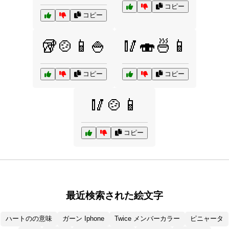
コピー
コピー
🥡🍲📱🍚
🥢🍣🍜📱
コピー
コピー
🥢🍲📱
コピー
最近検索された絵文字
ハートのの意味
ガーン Iphone
Twice メンバーカラー
ピニャータ