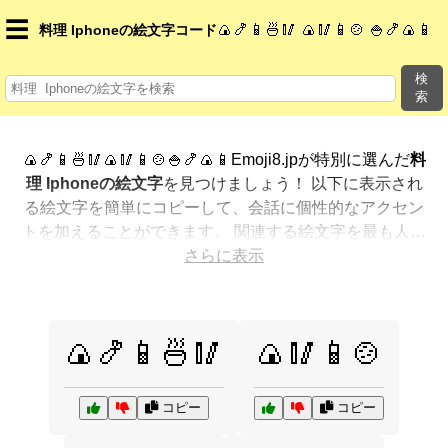
☰
🍙🍤📱🍜🥢 🍙🥢📱🍲 🍚🍤🍙📱
料理 Iphoneの絵文字コード
検
索
🍙🍤📱🍜🥢🍙🥢📱🍲🍚🍤🍙📱Emoji8.jpが特別に選んだ
料
理 Iphoneの絵文字
を見つけましょう！ 以下に表示され
る絵文字を簡単にコピーして、会話に個性的なアクセン
トを加えることができます。 関連する絵文字を最も人気
のある順に表示しました。さらに多くのオプションが欲
さらに表示
しいですか？ 他のカテゴリを探索して、新しい方法で
料
理 Iphoneを絵文字で表現
する方法を見つけましょう。
🍙🍤📱🍜🥢
🍙🥢📱🍲
コピー
コピー