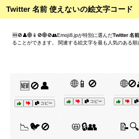
Twitter 名前 使えないの絵文字コード
🆕🚫👤🌐📱🚫🌐🚫👥Emoji8.jpが特別に選んだ
Twitter
ることができます。 関連する絵文字を最も人気のある順
🌐📱🚫
🌐🚫
🆕🚫👤
コピー
コピー
📉🐦🚫
📛🔒👥
📝🔍