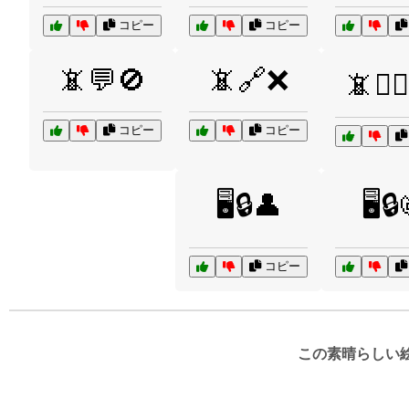
コピー
コピー
📵💬🚫
📵🔗❌
📵🦸‍♂️
コピー
コピー
🖥️🔒👤
🖥️🔒
コピー
この素晴らしい