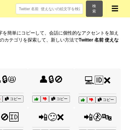
検
☰
索
字を簡単にコピーして、会話に個性的なアクセントを加え
他のカテゴリを探索して、新しい方法で
Twitter 名前 使えな
🔒📛
👤🔒🚫
💻🆔❌
コピー
コピー
コピー
🚫🆔
📲😕❌
📲🚷🔤