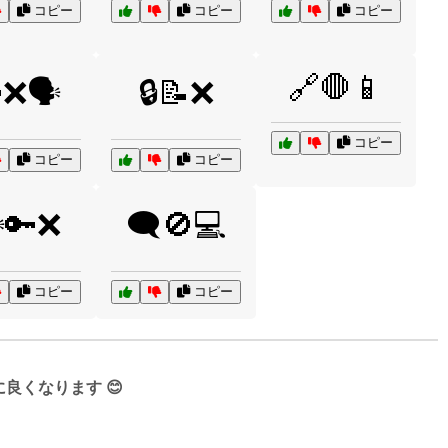
コピー
コピー
コピー
🔗🛑📱
❌🗣️
🔒📝❌
コピー
コピー
コピー
️🔑❌
🗨️🚫💻
コピー
コピー
くなります 😊