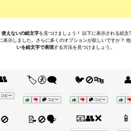
 名前 使えないの絵文字
を見つけましょう！ 以下に表示される絵文
に表示しました。さらに多くのオプションが欲しいですか？ 
いを絵文字で表現
する方法を見つけましょう。
👥
🏷️🚷🗨️
🐦🚫🔤

コピー
コピー
コピー
📧👥❌
📱
🚫
📝🚫🗣️