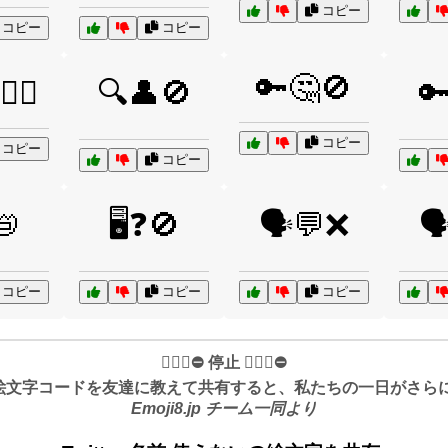
コピー
コピー
コピー
🔑🤔🚫
🦸‍♀️
🔍👤🚫

コピー
コピー
コピー
📛
🖥️❓🚫
🗣️💬❌

コピー
コピー
コピー
✋🏻🛑⛔️ 停止 ✋🏻🛑⛔️
絵文字コードを友達に教えて共有すると、私たちの一日がさらに良
Emoji8.jp チーム一同より