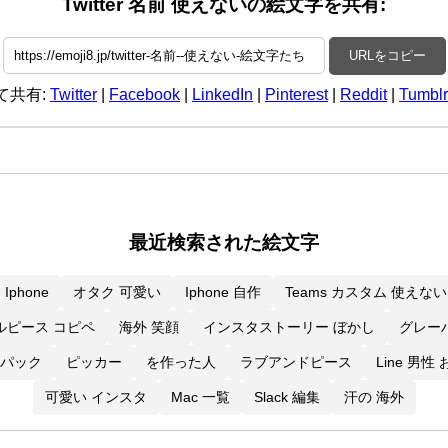
Twitter 名前 使えないの絵文字を共有:
URLをコピー
て共有:
Twitter
|
Facebook
|
LinkedIn
|
Pinterest
|
Reddit
|
Tumblr
最近検索された絵文字
Iphone
オタク 可愛い
Iphone 自作
Teams カスタム 使えない
ルピース コピペ
海外 笑顔
インスタストーリー ぼかし
グレー
パック
ピッカー
を作った人
ラブアンドピース
Line 男性
可愛い インスタ
Mac 一覧
Slack 編集
汗の 海外