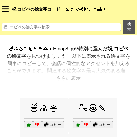
☰
🍜🍙🍚 🍶🍥🍡 🎆🌅🎇
祝 コピペの絵文字コード
検
索
🍜🍙🍚🍶🍥🍡🎆🌅🎇Emoji8.jpが特別に選んだ
祝 コピペ
の絵文字
を見つけましょう！ 以下に表示される絵文字を
簡単にコピーして、会話に個性的なアクセントを加える
ことができます。 関連する絵文字を最も人気のある順に
表示しました。さらに多くのオプションが欲しいです
さらに表示
か？ 他のカテゴリを探索して、新しい方法で
祝 コピペ
を絵文字で表現
する方法を見つけましょう。
🍜🍙🍚
🍶🍥🍡
コピー
コピー