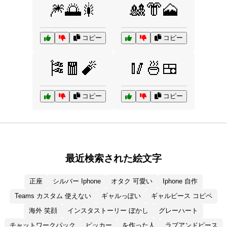
🎆🌅🎇
🎎👘🗻
コピー
コピー
🎏🧧🧨
🥢🍜🍱
コピー
コピー
最近検索された絵文字
正座
シルバー Iphone
オタク 可愛い
Iphone 自作
Teams カスタム 使えない
ギャルっぽい
ギャルピース コピペ
海外 笑顔
インスタストーリー ぼかし
グレーハート
チャットワークパック
ピッカー
を作った人
ラブアンドピース