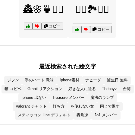
🏯🌸🍵🧘‍♂️
🧗‍♀️🏞️🧗‍♂️
コピー
コピー
最近検索された絵文字
ジフン
手のハート 意味
Iphone素材
ナヒーダ
誕生日 無料
猫 コピペ
Gmail リアクション
好きな人に送る
Theboyz
台湾
Iphone 出ない
Treasure メンバー
魔法のランプ
Valorant チャット
打ち方
を使わない女
同じで返す
スティッコン Line デフォルト
轟焦凍
Jo1 メンバー