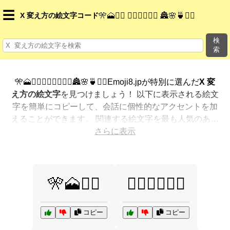
☰
X 変え方の絵文字コード
🎌🗻🚶‍♀️ 🏋️‍♂️🤸‍♀️🏊‍♂️ 🏯🌸🍵🧘‍♂️
検
索
🎌🗻🚶‍♀️🏋️‍♂️🤸‍♀️🏊‍♂️🏯🌸🍵🧘‍♂️Emoji8.jpが特別に選んだ
X 変
え方の絵文字
を見つけましょう！ 以下に表示される絵文
字を簡単にコピーして、会話に個性的なアクセントを加
えることができます。 関連する絵文字を最も人気のある
順に表示しました。さらに多くのオプションが欲しいで
さらに表示
すか？ 他のカテゴリを探索して、新しい方法で
X 変え方
を絵文字で表現
する方法を見つけましょう。
🎌🗻🚶‍♀️
🏋️‍♂️🤸‍♀️🏊‍♂️
コピー
コピー