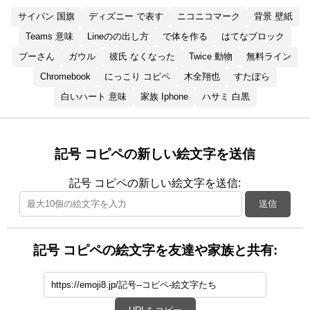
サイパン 国旗
ディズニー で表す
ニコニコマーク
背景 壁紙
Teams 意味
Lineのの出し方
で体を作る
はてなブロック
プーさん
ガウル
彼氏 なくなった
Twice 動物
無料ライン
Chromebook
にっこり コピペ
木全翔也
すたぽら
白いハート 意味
家族 Iphone
ハサミ 白黒
記号 コピペの新しい絵文字を送信
記号 コピペの新しい絵文字を送信:
送信
記号 コピペの絵文字を友達や家族と共有: