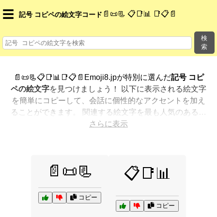
☰
📄📜📃 📋📑📊 📑📋📄
記号 コピペの絵文字コード
検
索
📄📜📃📋📑📊📑📋📄Emoji8.jpが特別に選んだ
記号 コピ
ペの絵文字
を見つけましょう！ 以下に表示される絵文字
を簡単にコピーして、会話に個性的なアクセントを加え
ることができます。 関連する絵文字を最も人気のある順
に表示しました。さらに多くのオプションが欲しいです
さらに表示
か？ 他のカテゴリを探索して、新しい方法で
記号 コピ
ペを絵文字で表現
する方法を見つけましょう。
📄📜📃
📋📑📊
コピー
コピー