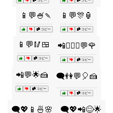
コピー
コピー
📱💬🍧🍡
📱💬🎊🏮
コピー
コピー
📱💬🥢🍱
📲👩‍❤️‍👨💬🌹
コピー
コピー
📲💬🌟🍰
🗨️👫💬🎈🍰
コピー
コピー
🗨️💖📱🍜🌸
🗨️💖📲😊🌟