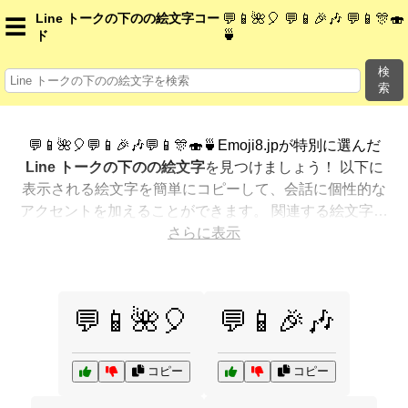
Line トークの下のの絵文字コー
💬📱🌺🎈 💬📱🎉🎶 💬📱🎊🍣
☰
🍵
ド
検
索
💬📱🌺🎈💬📱🎉🎶💬📱🎊🍣🍵Emoji8.jpが特別に選んだ
Line トークの下のの絵文字
を見つけましょう！ 以下に
表示される絵文字を簡単にコピーして、会話に個性的な
アクセントを加えることができます。 関連する絵文字を
最も人気のある順に表示しました。さらに多くのオプシ
さらに表示
ョンが欲しいですか？ 他のカテゴリを探索して、新しい
方法で
Line トークの下のを絵文字で表現
する方法を見
つけましょう。
💬📱🌺🎈
💬📱🎉🎶
コピー
コピー