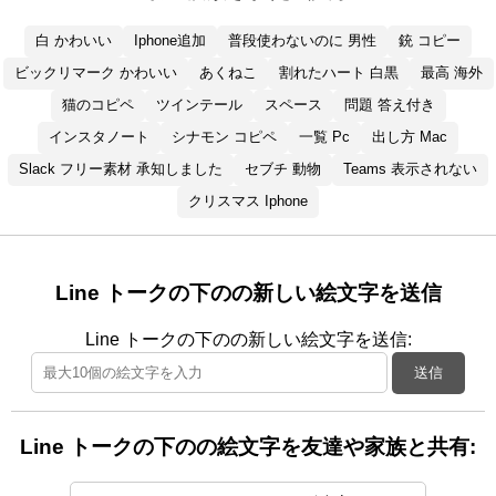
白 かわいい
Iphone追加
普段使わないのに 男性
銃 コピー
ビックリマーク かわいい
あくねこ
割れたハート 白黒
最高 海外
猫のコピペ
ツインテール
スペース
問題 答え付き
インスタノート
シナモン コピペ
一覧 Pc
出し方 Mac
Slack フリー素材 承知しました
セブチ 動物
Teams 表示されない
クリスマス Iphone
Line トークの下のの新しい絵文字を送信
Line トークの下のの新しい絵文字を送信:
送信
Line トークの下のの絵文字を友達や家族と共有: