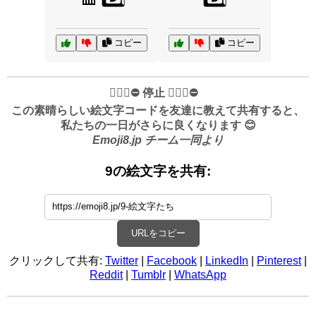
コピー
コピー
✋🏻🛑⛔️ 停止 ✋🏻🛑⛔️
この素晴らしい絵文字コードを友達に教えて共有すると、
私たちの一日がさらに良くなります 😊
Emoji8.jp チーム一同より
9の絵文字を共有:
URLをコピー
クリックして共有:
Twitter
|
Facebook
|
LinkedIn
|
Pinterest
|
Reddit
|
Tumblr
|
WhatsApp