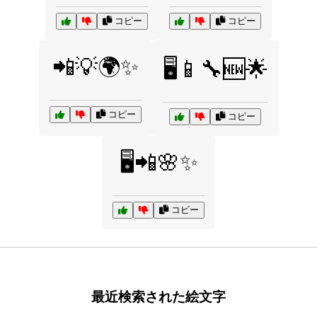
コピー
コピー
📲💡🌍✨
🖥️📱🔧🆕🌟
コピー
コピー
🖥️📲🌸✨
コピー
最近検索された絵文字