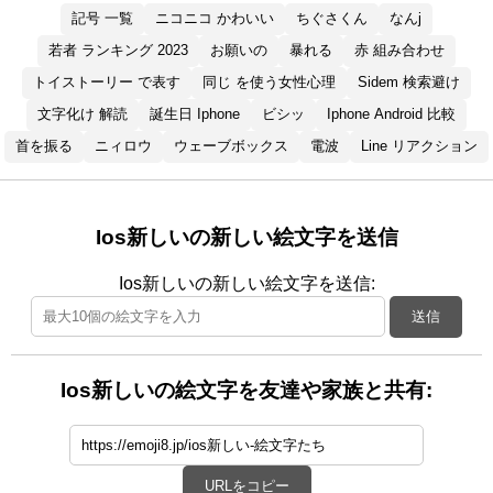
記号 一覧
ニコニコ かわいい
ちぐさくん
なんj
若者 ランキング 2023
お願いの
暴れる
赤 組み合わせ
トイストーリー で表す
同じ を使う女性心理
Sidem 検索避け
文字化け 解読
誕生日 Iphone
ビシッ
Iphone Android 比較
首を振る
ニィロウ
ウェーブボックス
電波
Line リアクション
Ios新しいの新しい絵文字を送信
Ios新しいの新しい絵文字を送信:
送信
Ios新しいの絵文字を友達や家族と共有:
URLをコピー