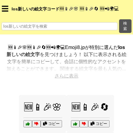
☰
🆕📱🎉🌸 🆕📱🎉🔄 🆕📲🌍💻
Ios新しいの絵文字コード
検
索
🆕📱🎉🌸🆕📱🎉🔄🆕📲🌍💻Emoji8.jpが特別に選んだ
Ios
新しいの絵文字
を見つけましょう！ 以下に表示される絵
文字を簡単にコピーして、会話に個性的なアクセントを
加えることができます。 関連する絵文字を最も人気のあ
る順に表示しました。さらに多くのオプションが欲しい
さらに表示
ですか？ 他のカテゴリを探索して、新しい方法で
Ios新
しいを絵文字で表現
する方法を見つけましょう。
🆕📱🎉🌸
🆕📱🎉🔄
コピー
コピー