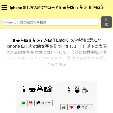
☰
📱🍣🍜📸 📱🍵☕ 📱🎉📸🤳
Iphone 出し方の絵文字コード
検
索
📱🍣🍜📸📱🍵☕📱🎉📸🤳Emoji8.jpが特別に選んだ
Iphone 出し方の絵文字
を見つけましょう！ 以下に表示
される絵文字を簡単にコピーして、会話に個性的なアク
セントを加えることができます。 関連する絵文字を最も
人気のある順に表示しました。さらに多くのオプション
さらに表示
が欲しいですか？ 他のカテゴリを探索して、新しい方法
で
Iphone 出し方を絵文字で表現
する方法を見つけまし
ょう。
📱🍣🍜📸
📱🍵☕
コピー
コピー