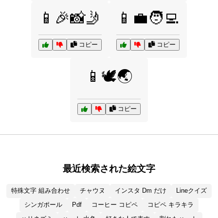
📱🎉📸🤳
📱💼🧑‍💻
コピー
コピー
📱🕊️🌏
コピー
最近検索された絵文字
特殊文字 組み合わせ
チャウヌ
インスタ Dm だけ
Lineクイズ
シンガポール
Pdf
コーヒー コピペ
コピペ キラキラ