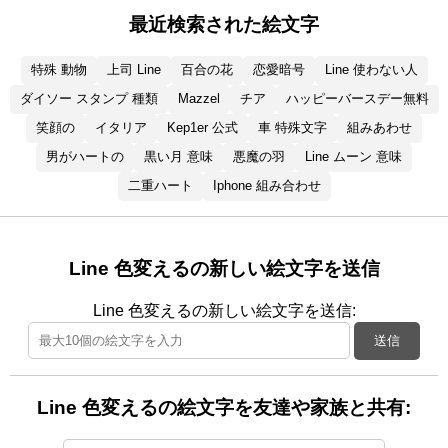
最近検索された絵文字
特殊 動物
上司 Line
百合の花
恋愛暗号
Line 使わない人
ダイソー スタンプ 種類
Mazzel
チア
ハッピーバースデー無料
笑顔の
イタリア
Kep1er 公式
車 特殊文字
組みあわせ
男がハートの
黒い月 意味
悪魔の羽
Line ムーン 意味
二重ハート
Iphone 組み合わせ
Line 色変えるの新しい絵文字を送信
Line 色変えるの新しい絵文字を送信:
送信
Line 色変えるの絵文字を友達や家族と共有: