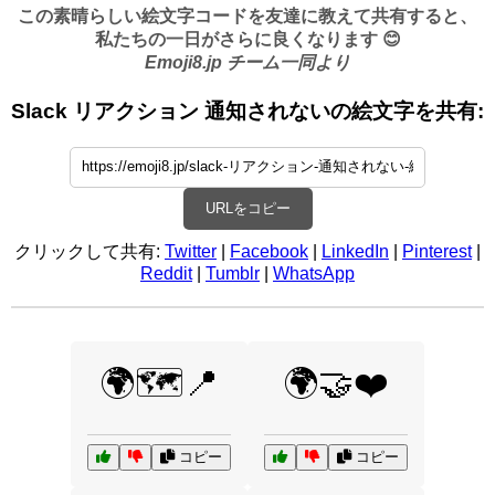
この素晴らしい絵文字コードを友達に教えて共有すると、
私たちの一日がさらに良くなります 😊
Emoji8.jp チーム一同より
Slack リアクション 通知されないの絵文字を共有:
URLをコピー
クリックして共有:
Twitter
|
Facebook
|
LinkedIn
|
Pinterest
|
Reddit
|
Tumblr
|
WhatsApp
🌍🗺️📍
🌍🤝❤️
コピー
コピー