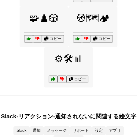
🧩♟️🎲
🧭🗺️🏕️
コピー
コピー
⚙️🛠️📊
コピー
Slack-リアクション-通知されないに関連する絵文字
Slack
通知
メッセージ
サポート
設定
アプリ