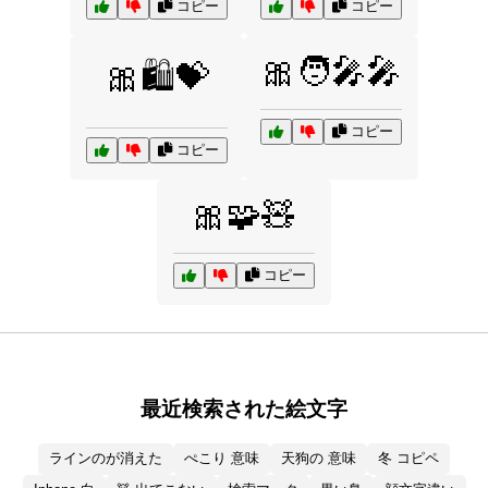
コピー
コピー
🎀🧑‍🎤🎤
🎀🛍️💝
コピー
コピー
🎀🧩🧸
コピー
最近検索された絵文字
ラインのが消えた
ぺこり 意味
天狗の 意味
冬 コピペ