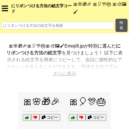
🎀🌸🎁🎉 🎀🎈🎊🎂 🎀🎨🖼️
にリボンつける方法の絵文字コー
☰
ド
🖌️
検
索
🎀🌸🎁🎉🎀🎈🎊🎂🎀🎨🖼️🖌️Emoji8.jpが特別に選んだ
に
リボンつける方法の絵文字
を見つけましょう！ 以下に表
示される絵文字を簡単にコピーして、会話に個性的なア
クセントを加えることができます。 関連する絵文字を最
も人気のある順に表示しました。さらに多くのオプショ
さらに表示
ンが欲しいですか？ 他のカテゴリを探索して、新しい方
法で
にリボンつける方法を絵文字で表現
する方法を見つ
けましょう。
🎀🌸🎁🎉
🎀🎈🎊🎂
コピー
コピー