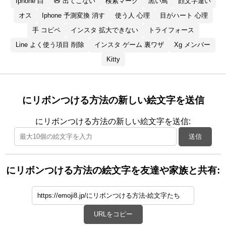
Iphone 白
🧸 出てこない
検索マーク
黒い鳥
顔文字違い
オス
Iphone 予測変換 消す
使う人 心理
目がハート 心理
手 コピペ
インスタ 拡大できない
トライフォース
Line よく使う項目 削除
インスタ ゲーム 裏ワザ
Xg メンバー
Kitty
にリボンつける方法の新しい絵文字を送信
にリボンつける方法の新しい絵文字を送信:
送信
にリボンつける方法の絵文字を友達や家族と共有:
URLをコピー