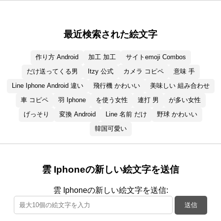
最近検索された絵文字
作り方 Android
加工 加工
サイトemoji Combos
だけ送ってくる男
Itzy 公式
カメラ コピペ
意味 手
Line Iphone Android 違い
飛行機 かわいい
美味しい 組み合わせ
車 コピペ
羽 Iphone
を使う女性
連打 男
が多い女性
げっそり
変換 Android
Line 名前 だけ
野球 かわいい
韓国可愛い
雲 Iphoneの新しい絵文字を送信
雲 Iphoneの新しい絵文字を送信:
送信