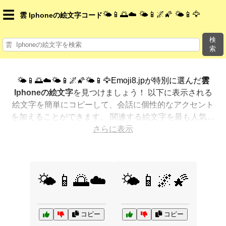
☰
🌤️📱🌅☁️ 🌤️📱🌌🌠 🌤️📱🦅
雲 Iphoneの絵文字コード
検
索
🌤️📱🌅☁️🌤️📱🌌🌠🌤️📱🦅Emoji8.jpが特別に選んだ
雲
Iphoneの絵文字
を見つけましょう！ 以下に表示される
絵文字を簡単にコピーして、会話に個性的なアクセント
を加えることができます。 関連する絵文字を最も人気の
ある順に表示しました。さらに多くのオプションが欲し
さらに表示
いですか？ 他のカテゴリを探索して、新しい方法で
雲
Iphoneを絵文字で表現
する方法を見つけましょう。
🌤️📱🌅☁️
🌤️📱🌌🌠
コピー
コピー