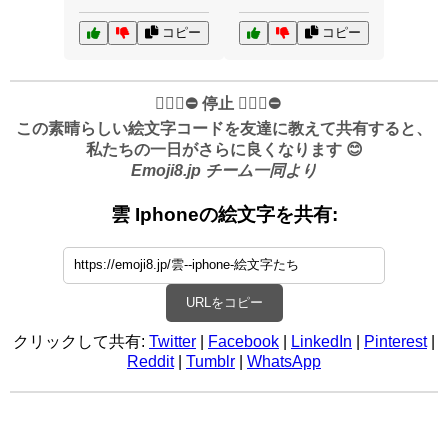
コピー
コピー
✋🏻🛑⛔️ 停止 ✋🏻🛑⛔️
この素晴らしい絵文字コードを友達に教えて共有すると、
私たちの一日がさらに良くなります 😊
Emoji8.jp チーム一同より
雲 Iphoneの絵文字を共有:
URLをコピー
クリックして共有:
Twitter
|
Facebook
|
LinkedIn
|
Pinterest
|
Reddit
|
Tumblr
|
WhatsApp