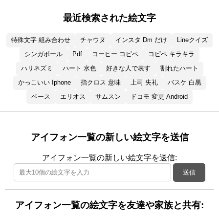
最近検索された絵文字
特殊文字 組み合わせ
チャウヌ
インスタ Dm だけ
Lineクイズ
シンガポール
Pdf
コーヒー コピペ
コピペ キラキラ
ハリネズミ
ハート 水色
好きな人で表す
割れたハート
かっこいい Iphone
指クロス 意味
上司 失礼
バスケ 白黒
ベース
エリオス
サムスン
ドコモ 変更 Android
アイフォン一覧の新しい絵文字を送信
アイフォン一覧の新しい絵文字を送信:
送信
アイフォン一覧の絵文字を友達や家族と共有: