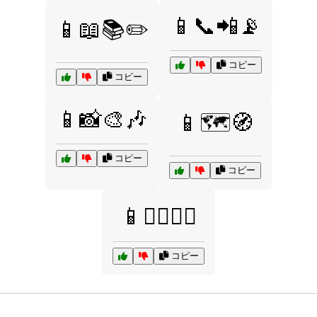
📱📞📲📡
📱📖📚✏️
コピー
コピー
📱📸🎨🎶
📱🗺️🧭
コピー
コピー
📱🚶‍♂️🚴‍♀️
コピー