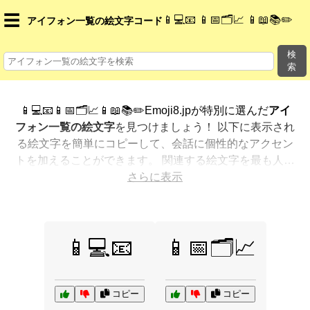
☰
📱💻📧 📱📅🗂️📈 📱📖📚✏️
アイフォン一覧の絵文字コード
検
索
📱💻📧📱📅🗂️📈📱📖📚✏️Emoji8.jpが特別に選んだ
アイ
フォン一覧の絵文字
を見つけましょう！ 以下に表示され
る絵文字を簡単にコピーして、会話に個性的なアクセン
トを加えることができます。 関連する絵文字を最も人気
のある順に表示しました。さらに多くのオプションが欲
さらに表示
しいですか？ 他のカテゴリを探索して、新しい方法で
ア
イフォン一覧を絵文字で表現
する方法を見つけましょ
う。
📱💻📧
📱📅🗂️📈
コピー
コピー