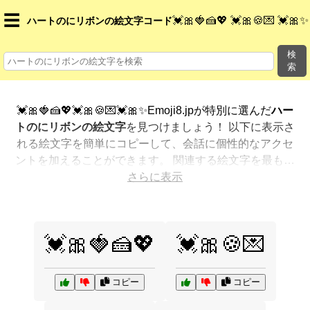
☰
💓🎀🍓🍰💖 💓🎀🍪💌 💓🎀✨
ハートのにリボンの絵文字コード
検
索
💓🎀🍓🍰💖💓🎀🍪💌💓🎀✨Emoji8.jpが特別に選んだ
ハー
トのにリボンの絵文字
を見つけましょう！ 以下に表示さ
れる絵文字を簡単にコピーして、会話に個性的なアクセ
ントを加えることができます。 関連する絵文字を最も人
気のある順に表示しました。さらに多くのオプションが
さらに表示
欲しいですか？ 他のカテゴリを探索して、新しい方法で
ハートのにリボンを絵文字で表現
する方法を見つけまし
ょう。
💓🎀🍓🍰💖
💓🎀🍪💌
コピー
コピー