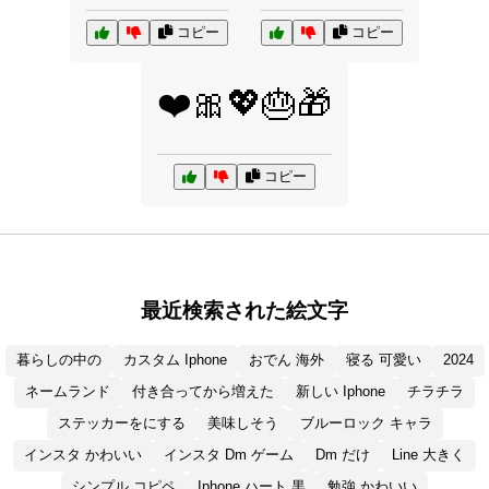
コピー
コピー
❤️🎀💖🎂🎁
コピー
最近検索された絵文字
暮らしの中の
カスタム Iphone
おでん 海外
寝る 可愛い
2024
ネームランド
付き合ってから増えた
新しい Iphone
チラチラ
ステッカーをにする
美味しそう
ブルーロック キャラ
インスタ かわいい
インスタ Dm ゲーム
Dm だけ
Line 大きく
シンプル コピペ
Iphone ハート 黒
勉強 かわいい