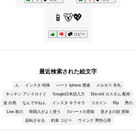
📱🐻💖
コピー
最近検索された絵文字
ん
インスタ 特殊
ハート Iphone 透過
メルカリ 失礼
キッチン アンドロイド
Google日本語入力
Discord カスタム 配布
波 白黒
なんでやねん
インスタ キラキラ
コカイン
Rip
男の
Line 前の
韓国人がよく使う
のハートの意味
逆さまの顔 意味
反転させる
約束 コピペ
ウインク 男性心理