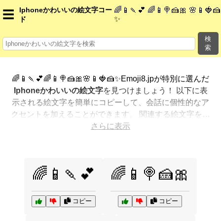
Iphoneかわいいの絵文字コー
🌈📱🍡💕 🌈📱🍭🍰🎀 🌸📱🍓🍰
☰
✨
ド
検
索
🌈📱🍡💕🌈📱🍭🍰🎀🌸📱🍓🍰✨Emoji8.jpが特別に選んだ
Iphoneかわいいの絵文字
を見つけましょう！ 以下に表
示される絵文字を簡単にコピーして、会話に個性的なア
クセントを加えることができます。 関連する絵文字を最
も人気のある順に表示しました。さらに多くのオプショ
さらに表示
ンが欲しいですか？ 他のカテゴリを探索して、新しい方
法で
Iphoneかわいいを絵文字で表現
する方法を見つけ
ましょう。
🌈📱🍡💕
🌈📱🍭🍰🎀
コピー
コピー