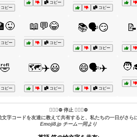
コピー
コピー
コピー
🏫😜
📖💬😂
📚🗣️😏
📝
コピー
コピー
コピー
🧑‍
🤣
🗺️✈️😃
😄🗣️✈️
コピー
コピー
コピー
✋🏻🛑⛔️ 停止 ✋🏻🛑⛔️
絵文字コードを友達に教えて共有すると、私たちの一日がさらに良
Emoji8.jp チーム一同より