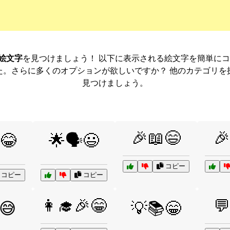
絵文字
を見つけましょう！ 以下に表示される絵文字を簡単に
た。さらに多くのオプションが欲しいですか？ 他のカテゴリを
見つけましょう。
🎉📖😄
🎉
😂
🌟🗣️😃
コピー
コピー
コピー
👩‍🎓🎉😁
💬
️😅
💡📚😁