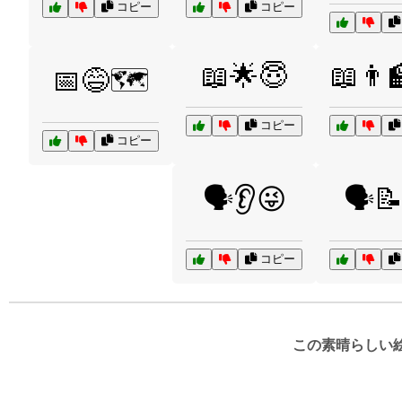
コピー
コピー
📖🌟😇
📖👨‍
📅😅🗺️
コピー
コピー
🗣️👂😜
🗣️
コピー
この素晴らしい