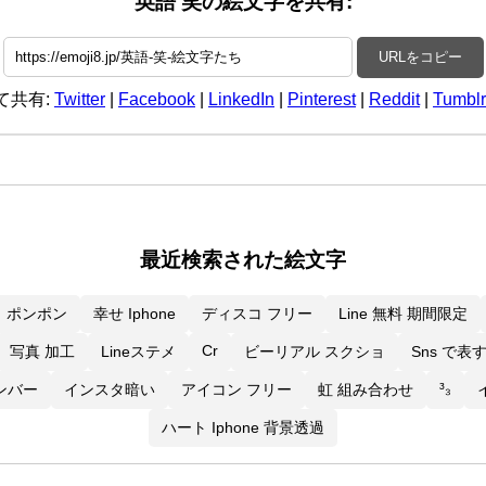
英語 笑の絵文字を共有:
URLをコピー
て共有:
Twitter
|
Facebook
|
LinkedIn
|
Pinterest
|
Reddit
|
Tumblr
最近検索された絵文字
ポンポン
幸せ Iphone
ディスコ フリー
Line 無料 期間限定
Cr
写真 加工
Lineステメ
ビーリアル スクショ
Sns で表
³₃
メンバー
インスタ暗い
アイコン フリー
虹 組み合わせ
ハート Iphone 背景透過