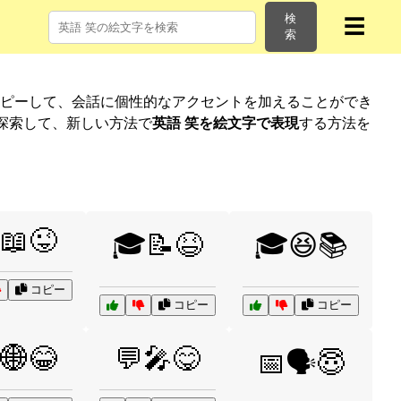
検
☰
索
コピーして、会話に個性的なアクセントを加えることができ
探索して、新しい方法で
英語 笑を絵文字で表現
する方法を
📖😜
🎓📝😆
🎓😆📚
コピー
コピー
コピー
🌐😂
💬🎤😋
📅🗣️😇