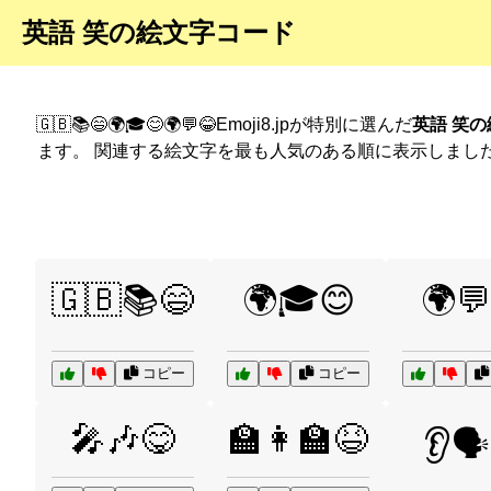
英語 笑の絵文字コード
🇬🇧📚😄🌍🎓😊🌍💬😂Emoji8.jpが特別に選んだ
英語 笑の
ます。 関連する絵文字を最も人気のある順に表示しまし
🇬🇧📚😄
🌍🎓😊
🌍💬
コピー
コピー
🎤🎶😋
🏫👩‍🏫😆
👂🗣