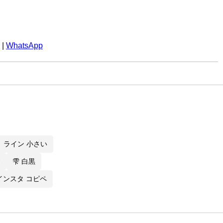
|
WhatsApp
ライン 小さい
す
雫 白黒
インスタ コピペ