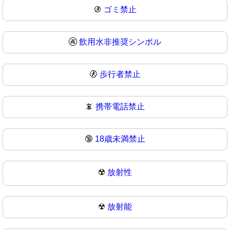
🚯
ゴミ禁止
🚱
飲用水非推奨シンボル
🚷
歩行者禁止
📵
携帯電話禁止
🔞
18歳未満禁止
☢️
放射性
☢
放射能