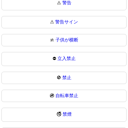
⚠️
警告
⚠
警告サイン
🚸
子供が横断
⛔
立入禁止
🚫
禁止
🚳
自転車禁止
🚭
禁煙