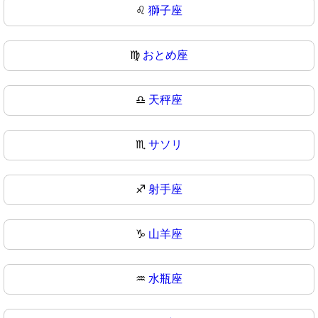
♌
獅子座
♍
おとめ座
♎
天秤座
♏
サソリ
♐
射手座
♑
山羊座
♒
水瓶座