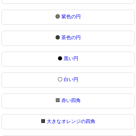
🟣
紫色の円
🟤
茶色の円
⚫
黒い円
⚪
白い円
🟥
赤い四角
🟧
大きなオレンジの四角