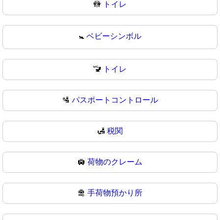
🚻
トイレ
🚼
ベビーシンボル
🚾
トイレ
🛂
パスポートコントロール
🛃
税関
🛄
荷物のクレーム
🛅
手荷物預かり所