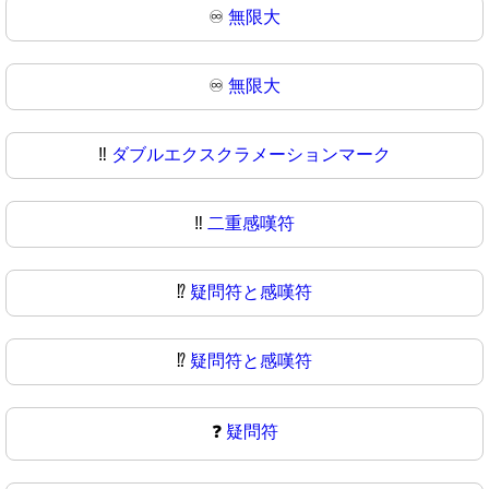
♾️
無限大
♾
無限大
‼️
ダブルエクスクラメーションマーク
‼
二重感嘆符
⁉️
疑問符と感嘆符
⁉
疑問符と感嘆符
❓
疑問符