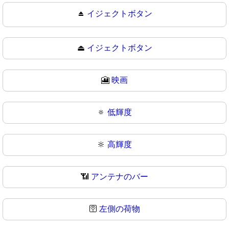
⏏️
イジェクトボタン
⏏
イジェクトボタン
🎦
映画
🔅
低輝度
🔆
高輝度
📶
アンテナのバー
🛜
左側の荷物