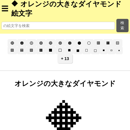
🔶 オレンジの大きなダイヤモンド
☰
絵文字
検
索
🔴
🟠
🟡
🟢
🔵
🟣
🟤
⚫
⚪
🟥
🟧
🟨
🟩
🟦
🟪
🟫
⬛
⬜
◼️
◼
◻️
◻
◾
◽
▪️
+ 13
オレンジの大きなダイヤモンド
🔶