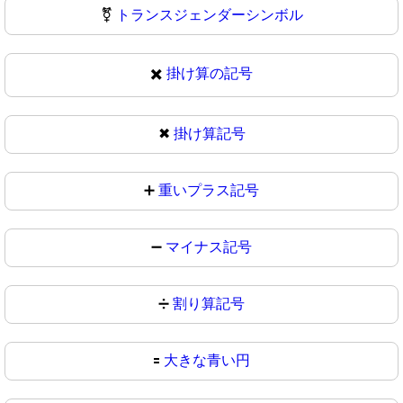
⚧
トランスジェンダーシンボル
✖️
掛け算の記号
✖
掛け算記号
➕
重いプラス記号
➖
マイナス記号
➗
割り算記号
🟰
大きな青い円