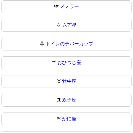
🕎
メノラー
🔯
六芒星
🪯
トイレのラバーカップ
♈
おひつじ座
♉
牡牛座
♊
双子座
♋
かに座