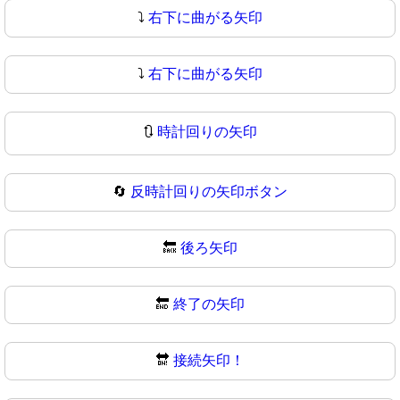
⤵️
右下に曲がる矢印
⤵
右下に曲がる矢印
🔃
時計回りの矢印
🔄
反時計回りの矢印ボタン
🔙
後ろ矢印
🔚
終了の矢印
🔛
接続矢印！