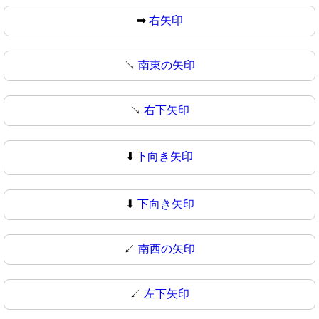
➡
右矢印
↘️
南東の矢印
↘
右下矢印
⬇️
下向き矢印
⬇
下向き矢印
↙️
南西の矢印
↙
左下矢印