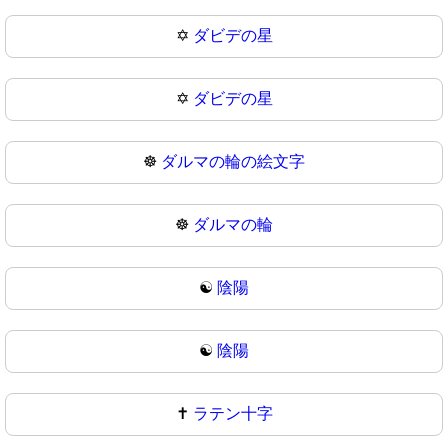
✡️
ダビデの星
✡
ダビデの星
☸️
ダルマの輪の絵文字
☸
ダルマの輪
☯️
陰陽
☯
陰陽
✝️
ラテン十字