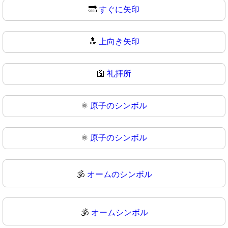
🔜
すぐに矢印
🔝
上向き矢印
🛐
礼拝所
⚛️
原子のシンボル
⚛
原子のシンボル
🕉️
オームのシンボル
🕉
オームシンボル