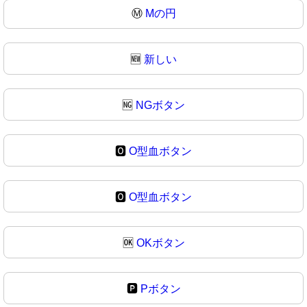
Ⓜ
Mの円
🆕
新しい
🆖
NGボタン
🅾️
O型血ボタン
🅾
O型血ボタン
🆗
OKボタン
🅿️
Pボタン