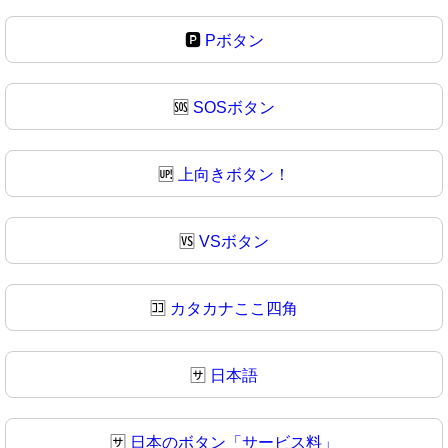
🅿
Pボタン
🆘
SOSボタン
🆙
上向きボタン！
🆚
VSボタン
🈁
カタカナここ四角
🈂️
日本語
🈂
日本のボタン「サービス料」