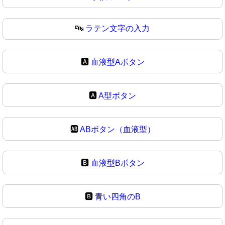
🔤
ラテン文字の入力
🅰️
血液型Aボタン
🅰
A型ボタン
🆎
ABボタン（血液型）
🅱️
血液型Bボタン
🅱
青い四角のB