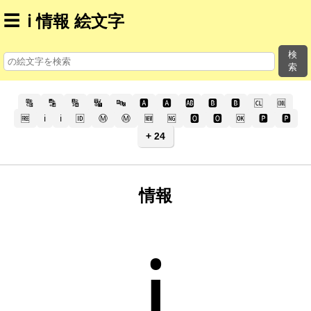
☰
ℹ️ 情報 絵文字
検
索
🔠
🔡
🔢
🔣
🔤
🅰️
🅰
🆎
🅱️
🅱
🆑
🆒
🆓
ℹ️
ℹ
🆔
Ⓜ️
Ⓜ
🆕
🆖
🅾️
🅾
🆗
🅿️
🅿
+ 24
情報
ℹ️