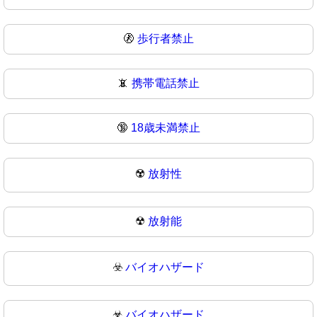
🚷
歩行者禁止
📵
携帯電話禁止
🔞
18歳未満禁止
☢️
放射性
☢
放射能
☣️
バイオハザード
☣
バイオハザード