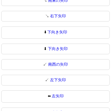
↘️
南東の矢印
↘
右下矢印
⬇️
下向き矢印
⬇
下向き矢印
↙️
南西の矢印
↙
左下矢印
⬅️
左矢印