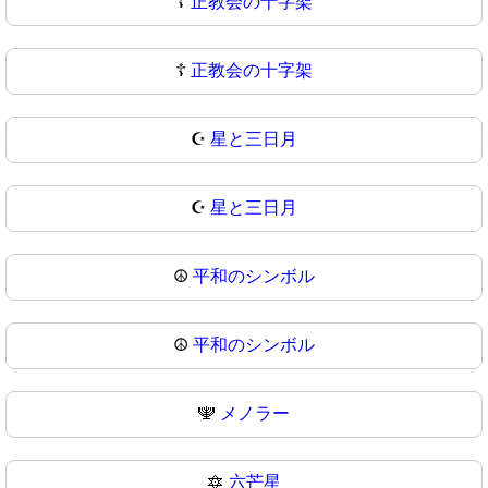
☦️
正教会の十字架
☦
正教会の十字架
☪️
星と三日月
☪
星と三日月
☮️
平和のシンボル
☮
平和のシンボル
🕎
メノラー
🔯
六芒星