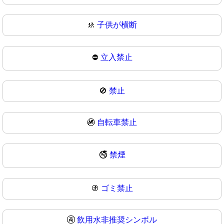
🚸
子供が横断
⛔
立入禁止
🚫
禁止
🚳
自転車禁止
🚭
禁煙
🚯
ゴミ禁止
🚱
飲用水非推奨シンボル