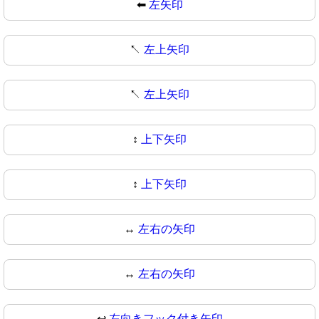
⬅
左矢印
↖️
左上矢印
↖
左上矢印
↕️
上下矢印
↕
上下矢印
↔️
左右の矢印
↔
左右の矢印
↩️
左向きフック付き矢印