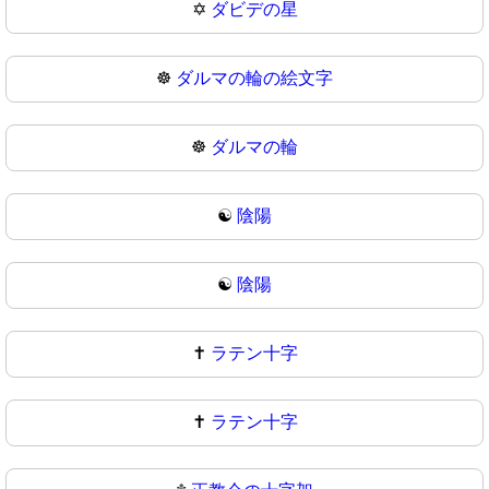
✡
ダビデの星
☸️
ダルマの輪の絵文字
☸
ダルマの輪
☯️
陰陽
☯
陰陽
✝️
ラテン十字
✝
ラテン十字