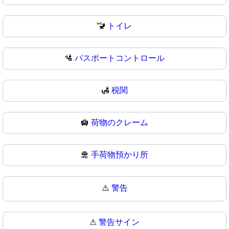
🚾
トイレ
🛂
パスポートコントロール
🛃
税関
🛄
荷物のクレーム
🛅
手荷物預かり所
⚠️
警告
⚠
警告サイン