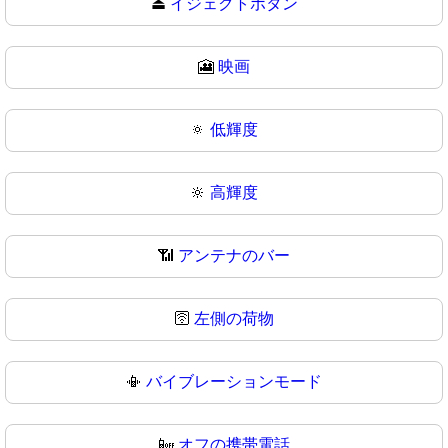
⏏
イジェクトボタン
🎦
映画
🔅
低輝度
🔆
高輝度
📶
アンテナのバー
🛜
左側の荷物
📳
バイブレーションモード
📴
オフの携帯電話