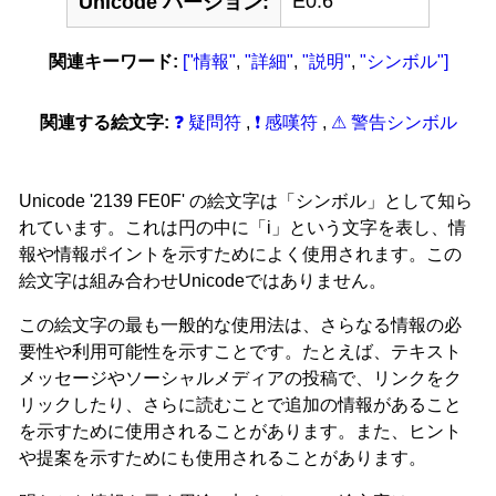
E0.6
Unicode バージョン:
関連キーワード:
["情報"
,
"詳細"
,
"説明"
,
"シンボル"]
関連する絵文字:
❓ 疑問符
,
❗ 感嘆符
,
⚠ 警告シンボル
Unicode '2139 FE0F' の絵文字は「シンボル」として知ら
れています。これは円の中に「i」という文字を表し、情
報や情報ポイントを示すためによく使用されます。この
絵文字は組み合わせUnicodeではありません。
この絵文字の最も一般的な使用法は、さらなる情報の必
要性や利用可能性を示すことです。たとえば、テキスト
メッセージやソーシャルメディアの投稿で、リンクをク
リックしたり、さらに読むことで追加の情報があること
を示すために使用されることがあります。また、ヒント
や提案を示すためにも使用されることがあります。