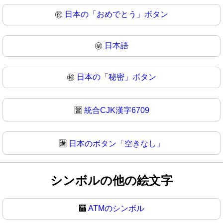
㊗
日本の「おめでとう」ボタン
㊙️
日本語
㊙
日本の「秘密」ボタン
🈺
統合CJK漢字6709
🈵
日本のボタン「空きなし」
シンボルの他の絵文字
🏧
ATMのシンボル