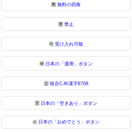
🈚
無料の四角
🈲
禁止
🉑
受け入れ可能
🈸
日本の「適用」ボタン
🈴
統合CJK漢字6708
🈳
日本の「空きあり」ボタン
㊗️
日本の「おめでとう」ボタン