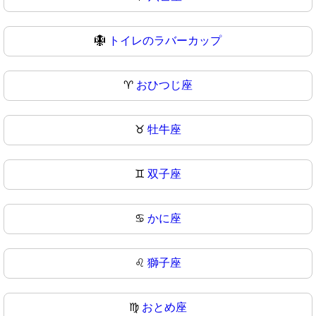
🪯
トイレのラバーカップ
♈
おひつじ座
♉
牡牛座
♊
双子座
♋
かに座
♌
獅子座
♍
おとめ座