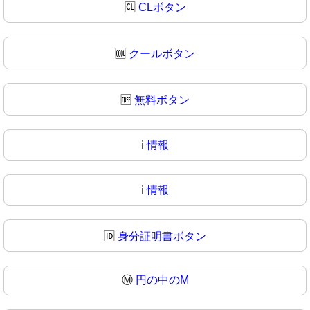
🆑
CLボタン
🆒
クールボタン
🆓
無料ボタン
ℹ️
情報
ℹ
情報
🆔
身分証明書ボタン
Ⓜ️
円の中のM