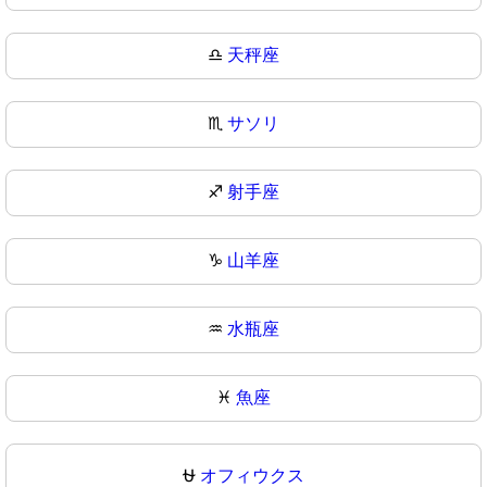
♎
天秤座
♏
サソリ
♐
射手座
♑
山羊座
♒
水瓶座
♓
魚座
⛎
オフィウクス