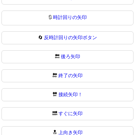
🔃
時計回りの矢印
🔄
反時計回りの矢印ボタン
🔙
後ろ矢印
🔚
終了の矢印
🔛
接続矢印！
🔜
すぐに矢印
🔝
上向き矢印