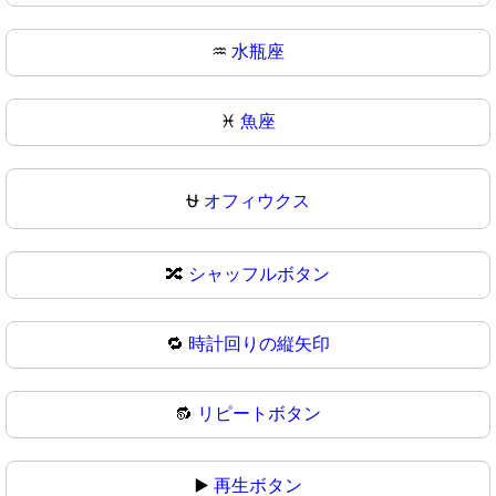
♒
水瓶座
♓
魚座
⛎
オフィウクス
🔀
シャッフルボタン
🔁
時計回りの縦矢印
🔂
リピートボタン
▶️
再生ボタン