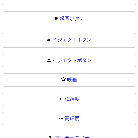
⏺
録音ボタン
⏏️
イジェクトボタン
⏏
イジェクトボタン
🎦
映画
🔅
低輝度
🔆
高輝度
📶
アンテナのバー