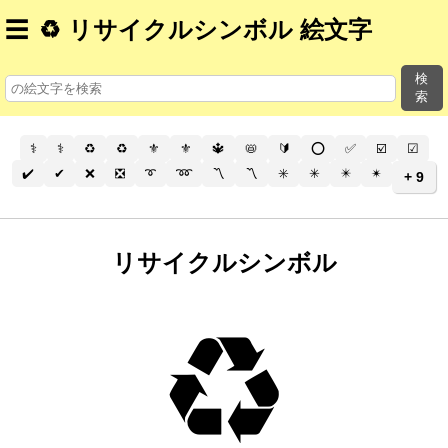
☰
♻️ リサイクルシンボル 絵文字
検
索
⚕️
⚕
♻️
♻
⚜️
⚜
🔱
📛
🔰
⭕
✅
☑️
☑
✔️
✔
❌
❎
➰
➿
〽️
〽
✳️
✳
✴️
✴
+ 9
リサイクルシンボル
♻️