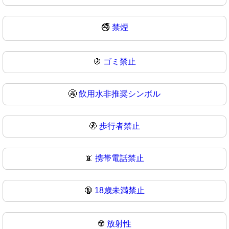
🚭
禁煙
🚯
ゴミ禁止
🚱
飲用水非推奨シンボル
🚷
歩行者禁止
📵
携帯電話禁止
🔞
18歳未満禁止
☢️
放射性