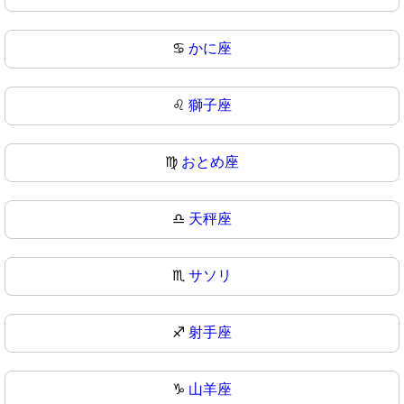
♋
かに座
♌
獅子座
♍
おとめ座
♎
天秤座
♏
サソリ
♐
射手座
♑
山羊座