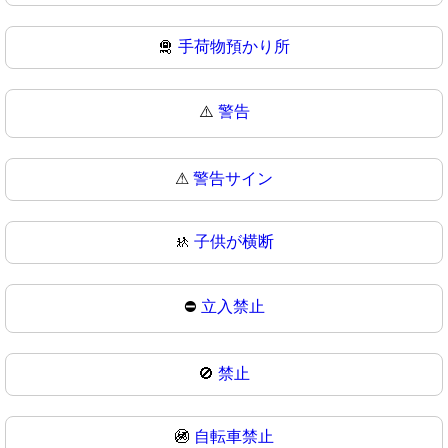
🛅
手荷物預かり所
⚠️
警告
⚠
警告サイン
🚸
子供が横断
⛔
立入禁止
🚫
禁止
🚳
自転車禁止