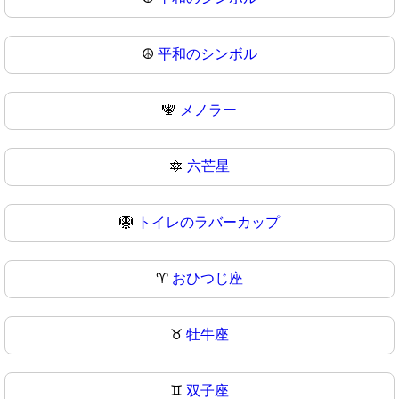
☮
平和のシンボル
🕎
メノラー
🔯
六芒星
🪯
トイレのラバーカップ
♈
おひつじ座
♉
牡牛座
♊
双子座