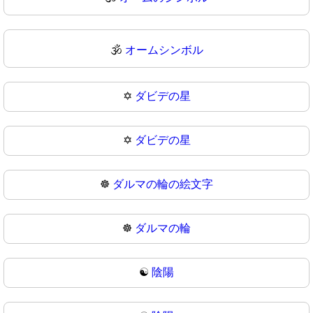
🕉
オームシンボル
✡️
ダビデの星
✡
ダビデの星
☸️
ダルマの輪の絵文字
☸
ダルマの輪
☯️
陰陽