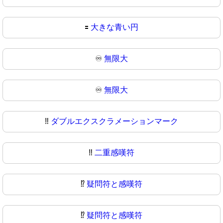
🟰
大きな青い円
♾️
無限大
♾
無限大
‼️
ダブルエクスクラメーションマーク
‼
二重感嘆符
⁉️
疑問符と感嘆符
⁉
疑問符と感嘆符