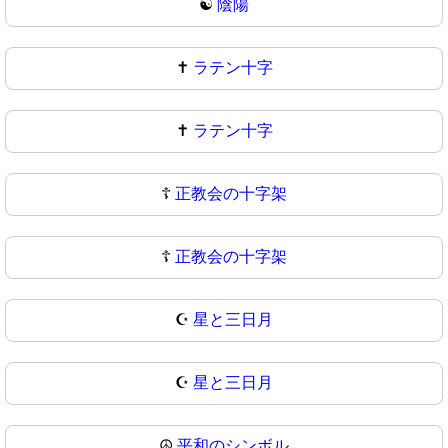
☯
陰陽
✝️
ラテン十字
✝
ラテン十字
☦️
正教会の十字架
☦
正教会の十字架
☪️
星と三日月
☪
星と三日月
☮️
平和のシンボル