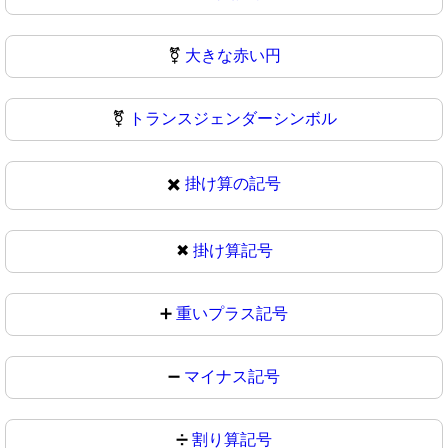
⚧️
大きな赤い円
⚧
トランスジェンダーシンボル
✖️
掛け算の記号
✖
掛け算記号
➕
重いプラス記号
➖
マイナス記号
➗
割り算記号