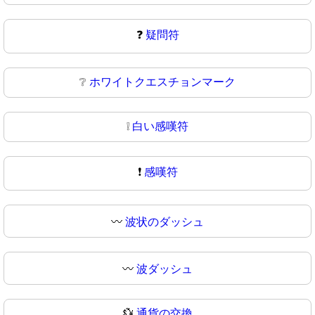
❓
疑問符
❔
ホワイトクエスチョンマーク
❕
白い感嘆符
❗
感嘆符
〰️
波状のダッシュ
〰
波ダッシュ
💱
通貨の交換