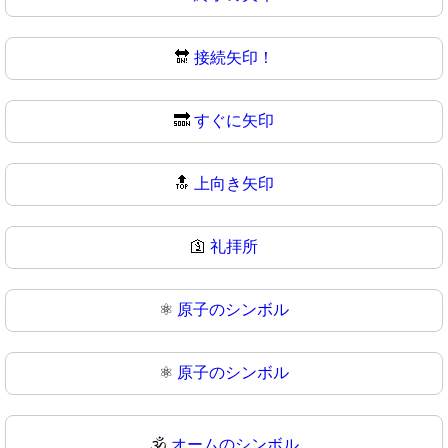
🔛
接続矢印！
🔜
すぐに矢印
🔝
上向き矢印
🛐
礼拝所
⚛️
原子のシンボル
⚛
原子のシンボル
🕉️
オームのシンボル