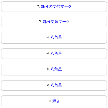
〽️
部分の交代マーク
〽
部分交替マーク
✳️
八角星
✳
八角星
✴️
八角星
✴
八角星
❇️
輝き