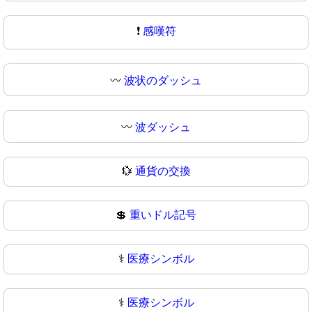
❗
感嘆符
〰️
波状のダッシュ
〰
波ダッシュ
💱
通貨の交換
💲
重いドル記号
⚕️
医療シンボル
⚕
医療シンボル