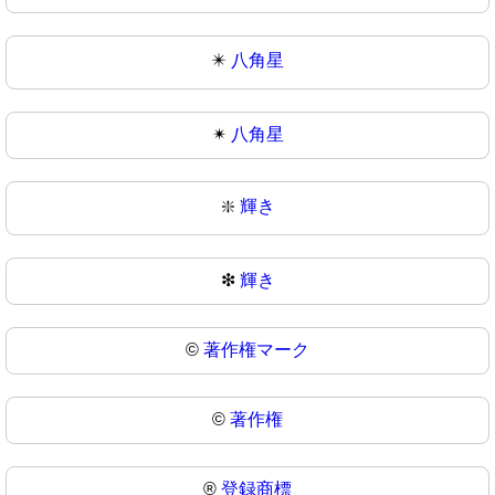
✴️
八角星
✴
八角星
❇️
輝き
❇
輝き
©️
著作権マーク
©
著作権
®️
登録商標