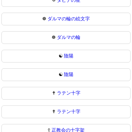
✡
ダビデの星
☸️
ダルマの輪の絵文字
☸
ダルマの輪
☯️
陰陽
☯
陰陽
✝️
ラテン十字
✝
ラテン十字
☦️
正教会の十字架