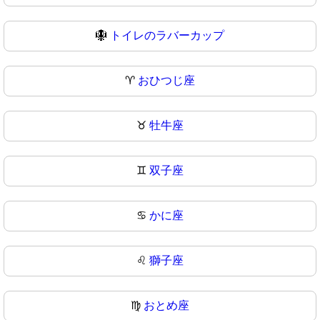
🪯
トイレのラバーカップ
♈
おひつじ座
♉
牡牛座
♊
双子座
♋
かに座
♌
獅子座
♍
おとめ座