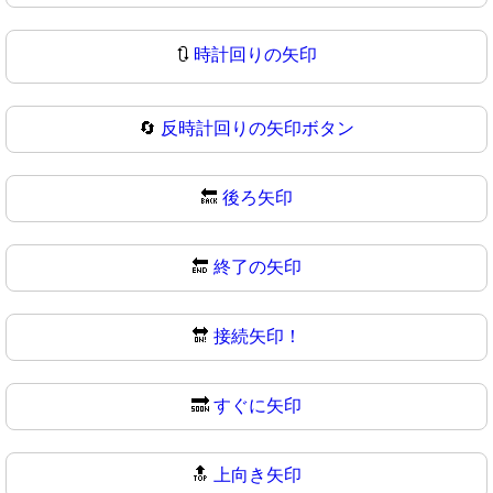
🔃
時計回りの矢印
🔄
反時計回りの矢印ボタン
🔙
後ろ矢印
🔚
終了の矢印
🔛
接続矢印！
🔜
すぐに矢印
🔝
上向き矢印