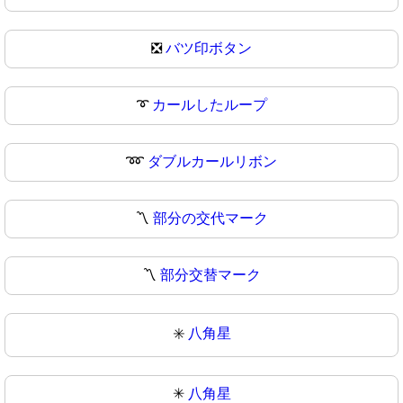
❎
バツ印ボタン
➰
カールしたループ
➿
ダブルカールリボン
〽️
部分の交代マーク
〽
部分交替マーク
✳️
八角星
✳
八角星