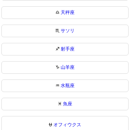
♎
天秤座
♏
サソリ
♐
射手座
♑
山羊座
♒
水瓶座
♓
魚座
⛎
オフィウクス