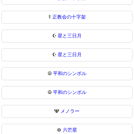
☦
正教会の十字架
☪️
星と三日月
☪
星と三日月
☮️
平和のシンボル
☮
平和のシンボル
🕎
メノラー
🔯
六芒星