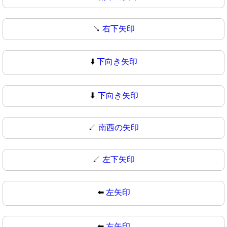
↘
右下矢印
⬇️
下向き矢印
⬇
下向き矢印
↙️
南西の矢印
↙
左下矢印
⬅️
左矢印
⬅
左矢印