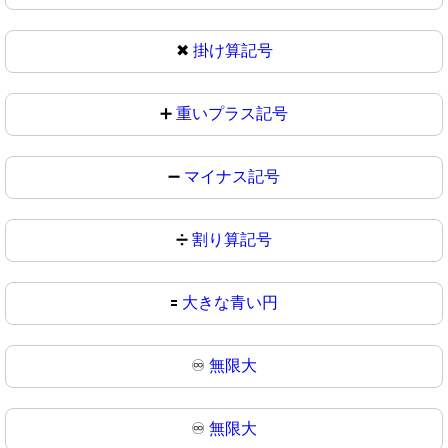
✖
掛け算記号
➕
重いプラス記号
➖
マイナス記号
➗
割り算記号
🟰
大きな青い円
♾️
無限大
♾
無限大