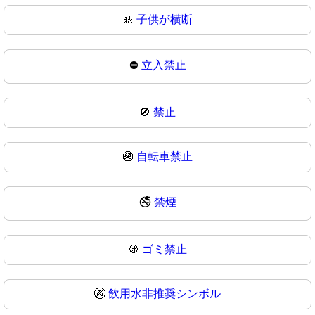
🚸
子供が横断
⛔
立入禁止
🚫
禁止
🚳
自転車禁止
🚭
禁煙
🚯
ゴミ禁止
🚱
飲用水非推奨シンボル