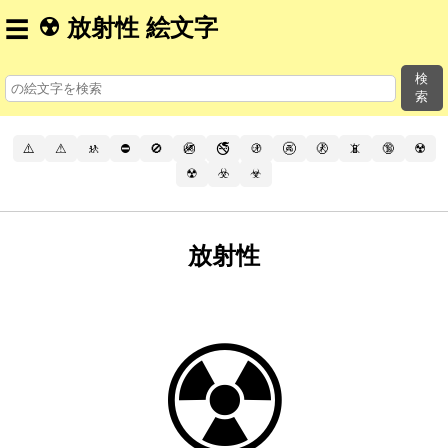
☢️ 放射性 絵文字
☰
検
索
⚠️
⚠
🚸
⛔
🚫
🚳
🚭
🚯
🚱
🚷
📵
🔞
☢️
☢
☣️
☣
放射性
☢️