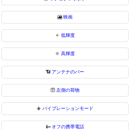
🎦
映画
🔅
低輝度
🔆
高輝度
📶
アンテナのバー
🛜
左側の荷物
📳
バイブレーションモード
📴
オフの携帯電話