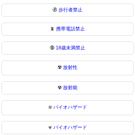
🚷
歩行者禁止
📵
携帯電話禁止
🔞
18歳未満禁止
☢️
放射性
☢
放射能
☣️
バイオハザード
☣
バイオハザード