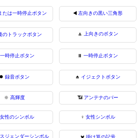
または一時停止ボタン
◀️
左向きの黒い三角形
🔼
上向きのボタン
後のトラックボタン
️
一時停止ボタン
⏸
一時停止ボタン
⏺
録音ボタン
⏏️
イジェクトボタン
🔆
高輝度
📶
アンテナのバー
女性のシンボル
♀
女性シンボル
スジェンダーシンボル
✖️
掛け算の記号