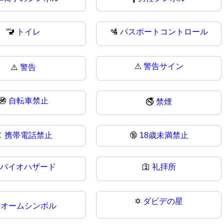
🚾
トイレ
🛂
パスポートコントロール
⚠
警告サイン
⚠️
警告
🚳
自転車禁止
🚭
禁煙

携帯電話禁止
🔞
18歳未満禁止
バイオハザード
🛐
礼拝所
✡️
ダビデの星

オームシンボル