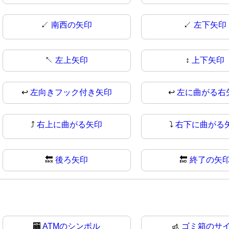
↙️
南西の矢印
↙
左下矢印
↖
左上矢印
↕️
上下矢印
↩️
左向きフック付き矢印
↩
左に曲がる右
⤴
右上に曲がる矢印
⤵️
右下に曲がる
🔙
後ろ矢印
🔚
終了の矢
🏧
ATMのシンボル
🚮
ゴミ箱のサ