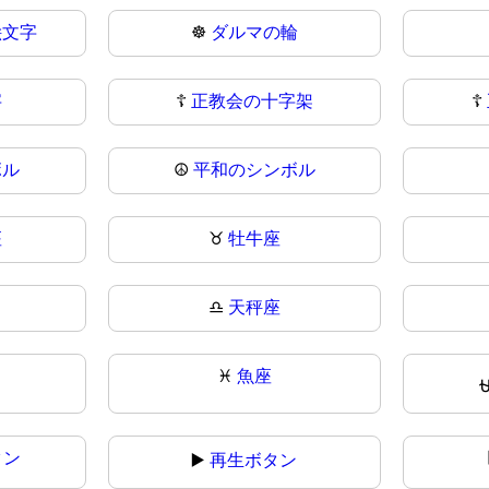
絵文字
☸
ダルマの輪
字
☦️
正教会の十字架
☦
ボル
☮
平和のシンボル
座
♉
牡牛座
♎
天秤座
♓
魚座
タン
▶️
再生ボタン