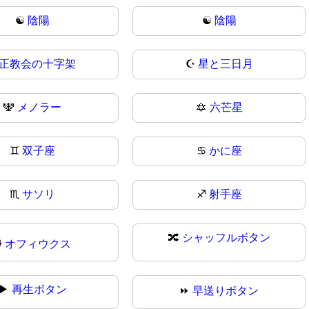
☯️
陰陽
☯
陰陽
正教会の十字架
☪️
星と三日月
🕎
メノラー
🔯
六芒星
♊
双子座
♋
かに座
♏
サソリ
♐
射手座
🔀
シャッフルボタン
⛎
オフィウクス
▶
再生ボタン
⏩
早送りボタン