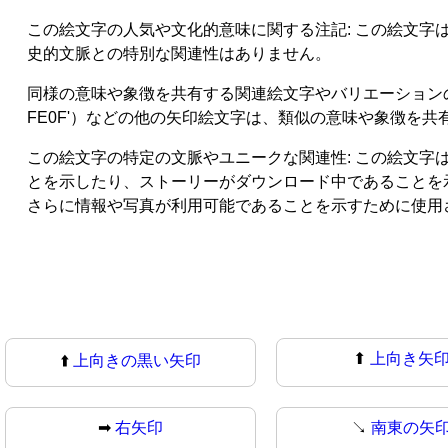
この絵文字の人気や文化的意味に関する注記: この絵文
史的文脈との特別な関連性はありません。
同様の意味や象徴を共有する関連絵文字やバリエーションの言及: 上向き矢
FE0F'）などの他の矢印絵文字は、類似の意味や象徴を共
この絵文字の特定の文脈やユニークな関連性: この絵文字は、Sn
とを示したり、ストーリーがダウンロード中であることを示す
さらに情報や写真が利用可能であることを示すために使用
⬆
上向き矢
⬆️
上向きの黒い矢印
➡
右矢印
↘️
南東の矢