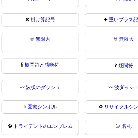
✖
掛け算記号
➕
重いプラス
♾️
無限大
♾
無限大
⁉
疑問符と感嘆符
❓
疑問符
〰️
波状のダッシュ
〰
波ダッシ
⚕
医療シンボル
♻️
リサイクルシ
🔱
トライデントのエンブレム
📛
名札