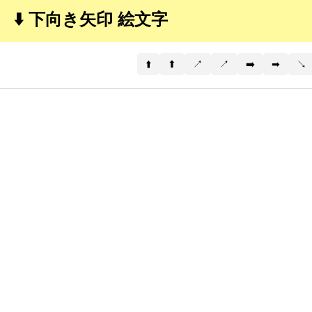
⬇️ 下向き矢印 絵文字
⬆️
⬆
↗️
↗
➡️
➡
↘️