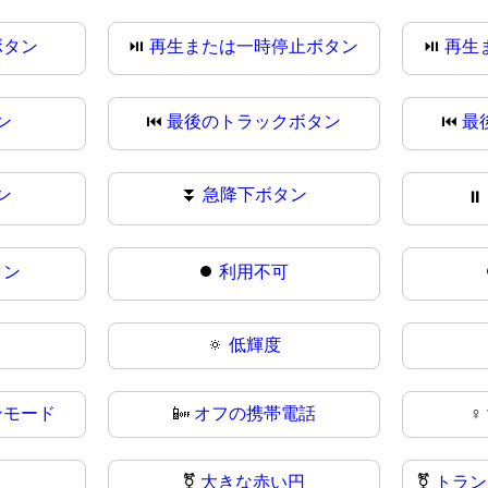
ボタン
⏯️
再生または一時停止ボタン
⏯
再生
ン
⏮️
最後のトラックボタン
⏮
最
ン
⏬
急降下ボタン
⏸
タン
⏺️
利用不可
🔅
低輝度
ンモード
📴
オフの携帯電話
♀️
⚧️
大きな赤い円
⚧
トラン