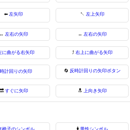
⬅
左矢印
↖️
左上矢印
↔️
左右の矢印
↔
左右の矢印
左に曲がる右矢印
⤴️
右上に曲がる矢印
🔄
反時計回りの矢印ボタン
時計回りの矢印
🔜
すぐに矢印
🔝
上向き矢印
車椅子のシンボル
🚹
男性シンボル