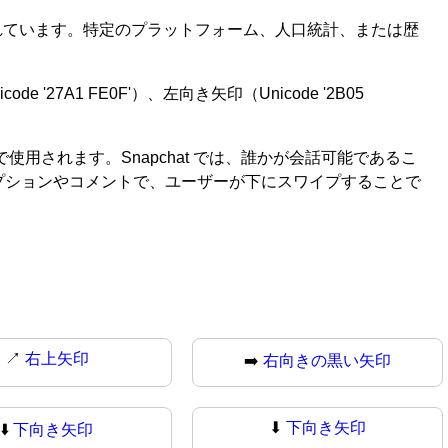
れています。特定のプラットフォーム、人口統計、または歴
27A1 FE0F'）、左向き矢印（Unicode '2B05
ィで使用されます。Snapchat では、誰かが会話可能であるこ
キャプションやコメントで、ユーザーが下にスワイプすることで
↗
右上矢印
➡️
右向きの黒い矢印
⬇
下向き矢印
⬇️
下向き矢印