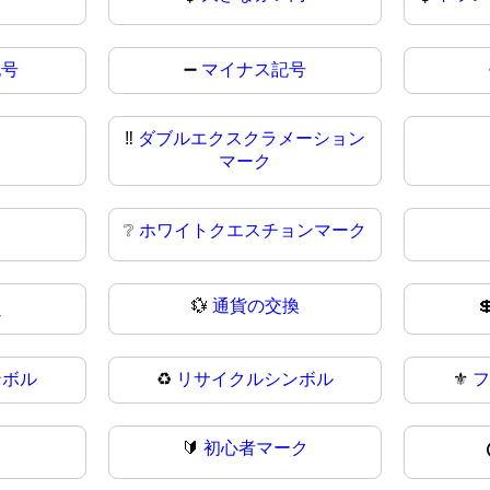
記号
➖
マイナス記号
‼️
ダブルエクスクラメーション
マーク
❔
ホワイトクエスチョンマーク
💱
通貨の交換

ュ
ンボル
♻
リサイクルシンボル
⚜️
フ
🔰
初心者マーク