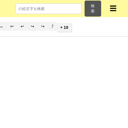
検
☰
索
↔
↩️
↩
↪️
↪
⤴️
+ 10