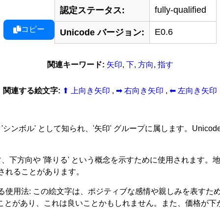
fully-qualified
認定ステータス:
コピー
E0.6
Unicode バージョン:
関連キーワード:
矢印
,
下
,
方向
,
指す
関連する絵文字:
⬆ 上向き矢印
,
➡ 右向き矢印
,
⬅ 左向き矢印
文字は 'シンボル' として知られ、'矢印' グループに属します。Unic
常、下方向や '降りる' という概念を示すために使用されます
されることがあります。
る使用法: この絵文字は、ポジティブな感情や親しみを表すた
れることがあり、これは良いことかもしれません。また、価格が