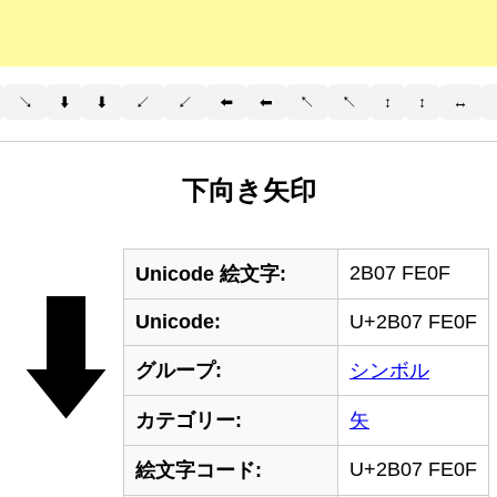
↘
⬇️
⬇
↙️
↙
⬅️
⬅
↖️
↖
↕️
↕
↔️
下向き矢印
2B07 FE0F
⬇️
Unicode 絵文字:
Unicode:
U+2B07 FE0F
グループ:
シンボル
カテゴリー:
矢
U+2B07 FE0F
絵文字コード: