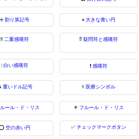
➗
割り算記号
🟰
大きな青い円
‼
二重感嘆符
⁉️
疑問符と感嘆符
❕
白い感嘆符
❗
感嘆符

重いドル記号
⚕️
医療シンボル
ルール・ド・リス
⚜
フルール・ド・リス
✅
チェックマークボタン
⭕
空の赤い円