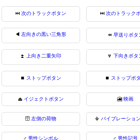
⏭️
次のトラックボタン
⏭
次のトラック
◀
左向きの黒い三角形
⏪
早送りボタ
⏫
上向き二重矢印
🔽
下向きボタ
⏹️
ストップボタン
⏹
ストップボ
⏏
イジェクトボタン
🎦
映画
🛜
左側の荷物
📳
バイブレーショ
♂️
男性シンボル
♂
男性記号