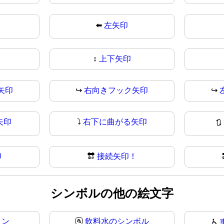
⬅️
左矢印
↕
上下矢印
矢印
↪️
右向きフック矢印
↪
矢印
⤵
右下に曲がる矢印
🔃
印
🔛
接続矢印！
シンボルの他の絵文字
イン
🚰
飲料水のシンボル
♿