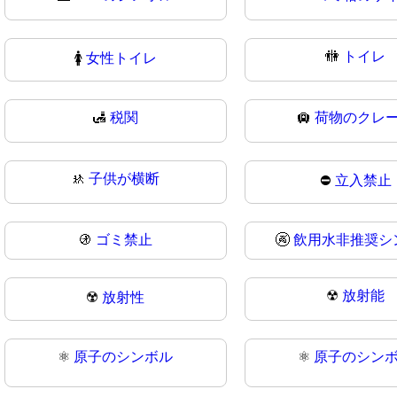
🚻
トイレ
🚺
女性トイレ
🛃
税関
🛄
荷物のクレ
🚸
子供が横断
⛔
立入禁止
🚯
ゴミ禁止
🚱
飲用水非推奨シ
☢
放射能
☢️
放射性
⚛️
原子のシンボル
⚛
原子のシン