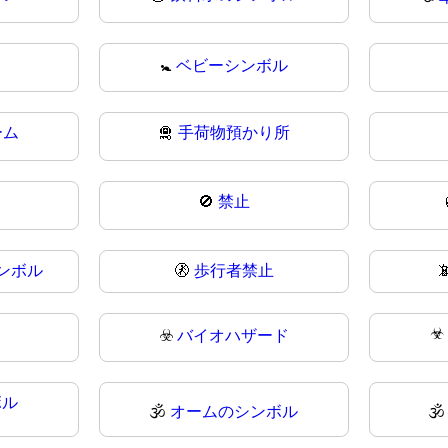
🚼
ベビーシンボル
ーム
🛅
手荷物預かり所
🚫
禁止
ンボル
🚷
歩行者禁止

☣
☣️
バイオハザード
ボル
🕉️
オームのシンボル
