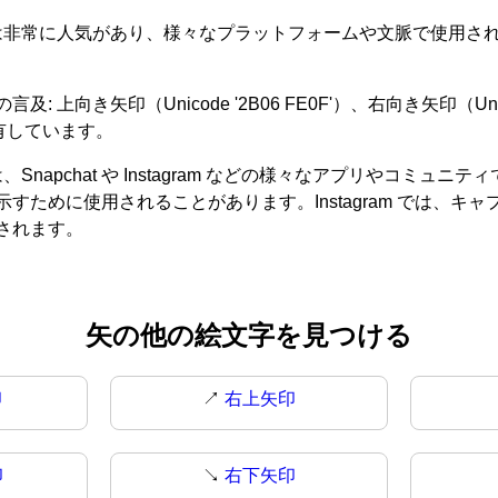
字は非常に人気があり、様々なプラットフォームや文脈で使用さ
印（Unicode '2B06 FE0F'）、右向き矢印（Unicode '
有しています。
apchat や Instagram などの様々なアプリやコミュニテ
ために使用されることがあります。Instagram では、
されます。
矢の他の絵文字を見つける
印
↗️
右上矢印
印
↘
右下矢印