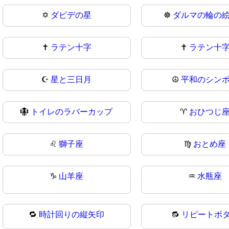
✡
ダビデの星
☸️
ダルマの輪の
✝️
ラテン十字
✝
ラテン十
☪
星と三日月
☮️
平和のシン
🪯
トイレのラバーカップ
♈
おひつじ
♌
獅子座
♍
おとめ座
♑
山羊座
♒
水瓶座
🔁
時計回りの縦矢印
🔂
リピートボ