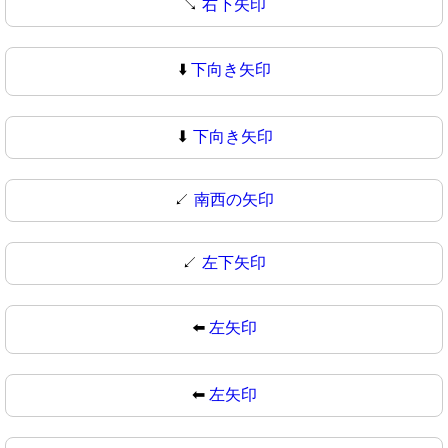
↘
右下矢印
⬇️
下向き矢印
⬇
下向き矢印
↙️
南西の矢印
↙
左下矢印
⬅️
左矢印
⬅
左矢印