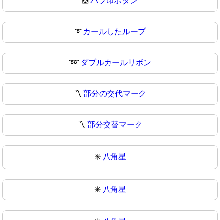
❎
バツ印ボタン
➰
カールしたループ
➿
ダブルカールリボン
〽️
部分の交代マーク
〽
部分交替マーク
✳️
八角星
✳
八角星