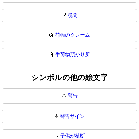
🛃
税関
🛄
荷物のクレーム
🛅
手荷物預かり所
シンボルの他の絵文字
⚠️
警告
⚠
警告サイン
🚸
子供が横断