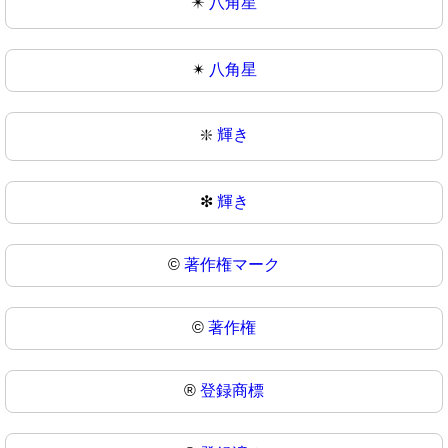
✴️
八角星
✴
八角星
❇️
輝き
❇
輝き
©️
著作権マーク
©
著作権
®️
登録商標