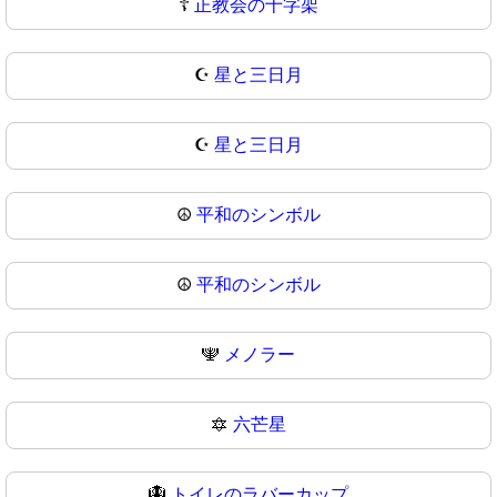
☦
正教会の十字架
☪️
星と三日月
☪
星と三日月
☮️
平和のシンボル
☮
平和のシンボル
🕎
メノラー
🔯
六芒星
🪯
トイレのラバーカップ