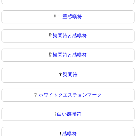
‼
二重感嘆符
⁉️
疑問符と感嘆符
⁉
疑問符と感嘆符
❓
疑問符
❔
ホワイトクエスチョンマーク
❕
白い感嘆符
❗
感嘆符