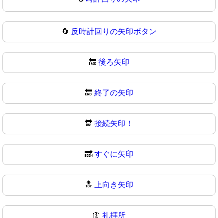
🔄
反時計回りの矢印ボタン
🔙
後ろ矢印
🔚
終了の矢印
🔛
接続矢印！
🔜
すぐに矢印
🔝
上向き矢印
🛐
礼拝所