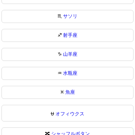
♏
サソリ
♐
射手座
♑
山羊座
♒
水瓶座
♓
魚座
⛎
オフィウクス
🔀
シャッフルボタン