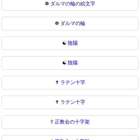
☸️
ダルマの輪の絵文字
☸
ダルマの輪
☯️
陰陽
☯
陰陽
✝️
ラテン十字
✝
ラテン十字
☦️
正教会の十字架