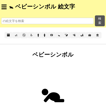
🚼 ベビーシンボル 絵文字
☰
検
索
🏧
🚮
🚰
♿
🚹
🚺
🚻
🚼
🚾
🛂
🛃
🛄
🛅
ベビーシンボル
🚼