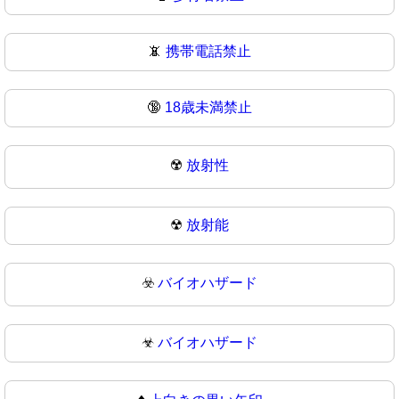
📵
携帯電話禁止
🔞
18歳未満禁止
☢️
放射性
☢
放射能
☣️
バイオハザード
☣
バイオハザード