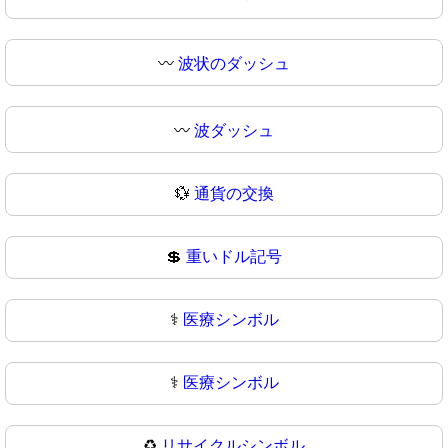
〰️
波状のダッシュ
〰
波ダッシュ
💱
通貨の交換
💲
重いドル記号
⚕️
医療シンボル
⚕
医療シンボル
♻️
リサイクルシンボル