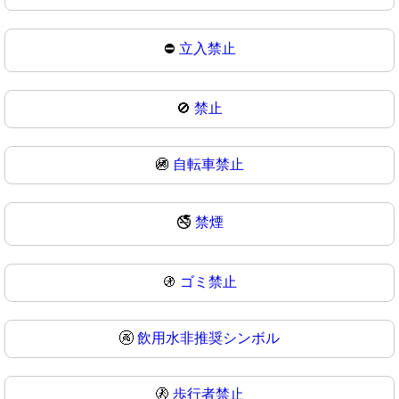
⛔
立入禁止
🚫
禁止
🚳
自転車禁止
🚭
禁煙
🚯
ゴミ禁止
🚱
飲用水非推奨シンボル
🚷
歩行者禁止