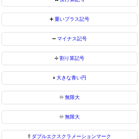
➕
重いプラス記号
➖
マイナス記号
➗
割り算記号
🟰
大きな青い円
♾️
無限大
♾
無限大
‼️
ダブルエクスクラメーションマーク