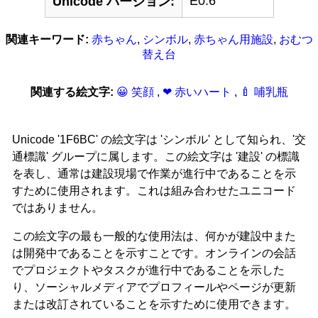
E0.6
Unicode バージョン:
関連キーワード:
赤ちゃん
,
シンボル
,
赤ちゃん用施設
,
おむつ
替え台
関連する絵文字:
😀 笑顔
,
❤ 赤いハート
,
🍼 哺乳瓶
Unicode '1F6BC' の絵文字は 'シンボル' として知られ、'交
通標識' グループに属します。この絵文字は '建設' の標識
を表し、通常は建設現場で作業が進行中であることを示
すために使用されます。これは組み合わせたユニコード
ではありません。
この絵文字の最も一般的な使用法は、何かが建設中また
は開発中であることを示すことです。オンラインの会話
でプロジェクトやタスクが進行中であることを示した
り、ソーシャルメディアでプロフィールやページが更新
または改訂されていることを示すために使用できます。