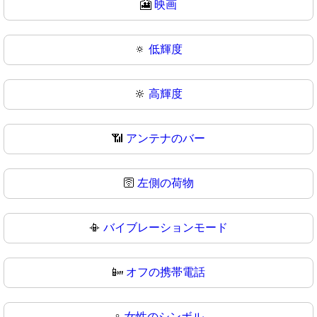
🎦
映画
🔅
低輝度
🔆
高輝度
📶
アンテナのバー
🛜
左側の荷物
📳
バイブレーションモード
📴
オフの携帯電話
♀️
女性のシンボル