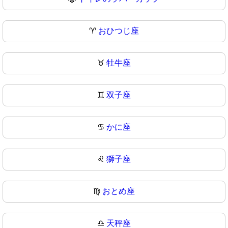
♈
おひつじ座
♉
牡牛座
♊
双子座
♋
かに座
♌
獅子座
♍
おとめ座
♎
天秤座