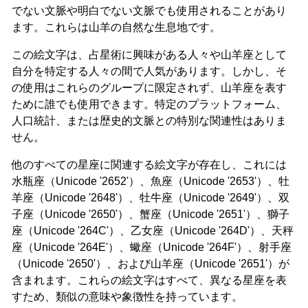
でない文脈や明白でない文脈でも使用されることがあり
ます。これらは山羊の自然な生息地です。
この絵文字は、占星術に興味がある人々や山羊座として
自分を特定する人々の間で人気があります。しかし、そ
の使用はこれらのグループに限定されず、山羊座を表す
ために誰でも使用できます。特定のプラットフォーム、
人口統計、または歴史的文脈との特別な関連性はありま
せん。
他のすべての星座に関連する絵文字が存在し、これには
水瓶座（Unicode '2652'）、魚座（Unicode '2653'）、牡
羊座（Unicode '2648'）、牡牛座（Unicode '2649'）、双
子座（Unicode '2650'）、蟹座（Unicode '2651'）、獅子
座（Unicode '264C'）、乙女座（Unicode '264D'）、天秤
座（Unicode '264E'）、蠍座（Unicode '264F'）、射手座
（Unicode '2650'）、および山羊座（Unicode '2651'）が
含まれます。これらの絵文字はすべて、異なる星座を表
すため、類似の意味や象徴性を持っています。