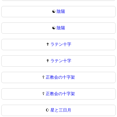
☯️
陰陽
☯
陰陽
✝️
ラテン十字
✝
ラテン十字
☦️
正教会の十字架
☦
正教会の十字架
☪️
星と三日月