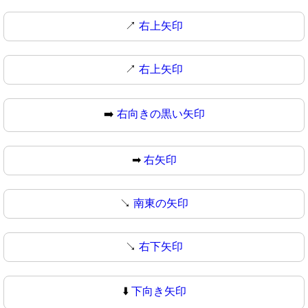
↗️
右上矢印
↗
右上矢印
➡️
右向きの黒い矢印
➡
右矢印
↘️
南東の矢印
↘
右下矢印
⬇️
下向き矢印