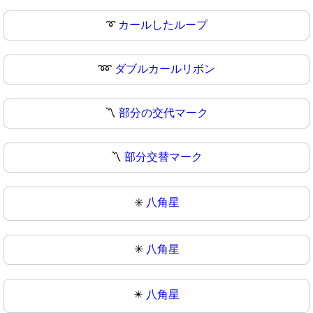
➰
カールしたループ
➿
ダブルカールリボン
〽️
部分の交代マーク
〽
部分交替マーク
✳️
八角星
✳
八角星
✴️
八角星