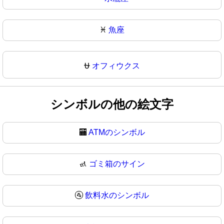
♓
魚座
⛎
オフィウクス
シンボルの他の絵文字
🏧
ATMのシンボル
🚮
ゴミ箱のサイン
🚰
飲料水のシンボル