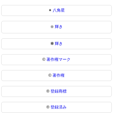
✴
八角星
❇️
輝き
❇
輝き
©️
著作権マーク
©
著作権
®️
登録商標
®
登録済み