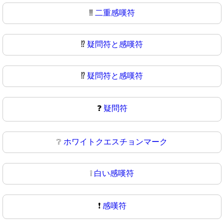
‼
二重感嘆符
⁉️
疑問符と感嘆符
⁉
疑問符と感嘆符
❓
疑問符
❔
ホワイトクエスチョンマーク
❕
白い感嘆符
❗
感嘆符