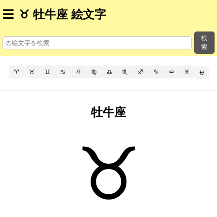
☰
♉ 牡牛座 絵文字
検
索
♈
♉
♊
♋
♌
♍
♎
♏
♐
♑
♒
♓
⛎
牡牛座
♉