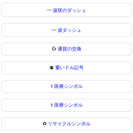
〰️
波状のダッシュ
〰
波ダッシュ
💱
通貨の交換
💲
重いドル記号
⚕️
医療シンボル
⚕
医療シンボル
♻️
リサイクルシンボル