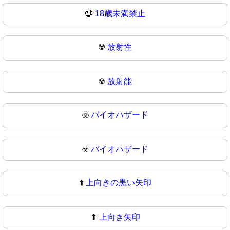
🔞
18歳未満禁止
☢️
放射性
☢
放射能
☣️
バイオハザード
☣
バイオハザード
⬆️
上向きの黒い矢印
⬆
上向き矢印