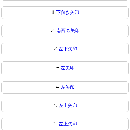
⬇
下向き矢印
↙️
南西の矢印
↙
左下矢印
⬅️
左矢印
⬅
左矢印
↖️
左上矢印
↖
左上矢印