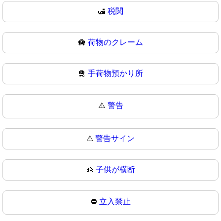
🛃
税関
🛄
荷物のクレーム
🛅
手荷物預かり所
⚠️
警告
⚠
警告サイン
🚸
子供が横断
⛔
立入禁止