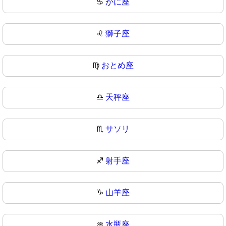
♋
かに座
♌
獅子座
♍
おとめ座
♎
天秤座
♏
サソリ
♐
射手座
♑
山羊座
♒
水瓶座