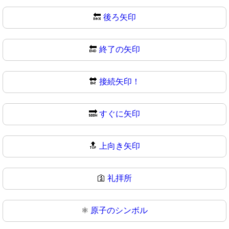
🔙
後ろ矢印
🔚
終了の矢印
🔛
接続矢印！
🔜
すぐに矢印
🔝
上向き矢印
🛐
礼拝所
⚛️
原子のシンボル