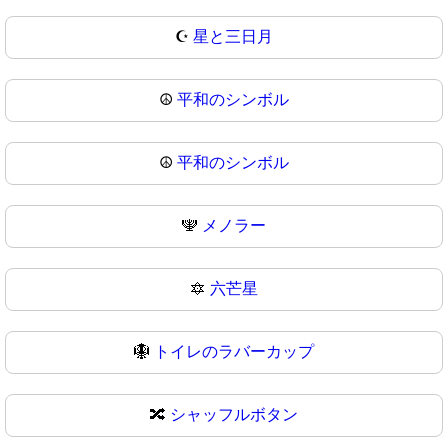
☪
星と三日月
☮️
平和のシンボル
☮
平和のシンボル
🕎
メノラー
🔯
六芒星
🪯
トイレのラバーカップ
🔀
シャッフルボタン